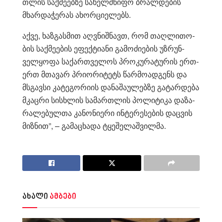
თლის საქ­მე­ებ­ზე სა­ხელ­მწი­ფო ბრალ­დე­ბის
მხარ­და­ჭე­რას ახორ­ცი­ე­ლებს.
აქვე, ხაზ­გას­მით აღ­ვნიშ­ნავთ, რომ თაღ­ლი­თო­
ბის საქ­მე­ე­ბის ეფექ­ტი­ა­ნი გა­მო­ძი­ე­ბის უზ­რუნ­
ველ­ყო­ფა სა­ქარ­თვე­ლოს პრო­კუ­რა­ტუ­რის ერთ-
ერთ მთა­ვარ პრი­ო­რი­ტეტს წარ­მო­ად­გენს და
მსგავ­სი კა­ტე­გო­რი­ის და­ნა­შა­უ­ლებ­ზე გა­ტარ­დე­ბა
მკაც­რი სის­ხლის სა­მარ­თლის პო­ლი­ტი­კა და­ზა­
რა­ლე­ბულ­თა კა­ნო­ნი­ე­რი ინ­ტე­რე­სე­ბის დაც­ვის
მიზ­ნით”, – გა­მა­ცხა­და ტყე­შე­ლაშ­ვილ­მა.
ახალი
ამბები