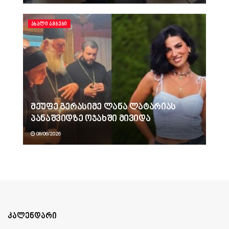
ᲐᲮᲐᲚᲘ ᲐᲛᲑᲔᲑᲘ
მეუფე გერასიმე ლანა ლატარიას
პანაშვიდზე ოჯახში მივიდა
08/06/2026
კალენდარი