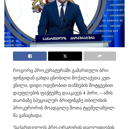
რო­გორც პრო­კუ­რა­ტუ­რა­ში გა­მარ­თუ­ლი ბრი­
ფინ­გი­დან გახ­და ცნო­ბი­ლი მო­ქა­ლა­ქე­თა კუთ­
ვნი­ლი, დიდი ოდე­ნო­ბით თან­ხე­ბის მო­ტყუ­ე­ბით
და­უფ­ლე­ბის ფაქ­ტებ­ზე და­ა­კა­ვეს 4 პირი, – ამის
თა­ო­ბა­ზე სპე­ცი­ა­ლურ ბრი­ფინგზე თბი­ლი­სის
პრო­კუ­რო­რის მო­ად­გი­ლე შოთა ტყე­შე­ლაშ­ვილ­
მა გა­ნა­ცხა­და.
“სა­ქარ­თვე­ლოს პრო­კუ­რა­ტუ­რის თაღ­ლი­თო­ბის