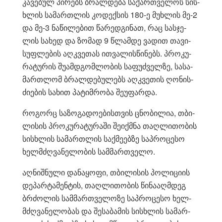
კა­ვე­ბულ პი­რებს ბრალ­დე­ბა სა­ქარ­თვე­ლოს სის­
ხლის სა­მარ­თლის კო­დექ­სის 180-ე მუხ­ლის მე-2
და მე-3 ნა­წი­ლე­ბით წა­რედ­გი­ნათ, რაც სას­ჯე­
ლის სა­ხედ და ზო­მად 9 წლამ­დე ვა­დით თა­ვი­
სუფ­ლე­ბის აღ­კვე­თას ით­ვა­ლის­წი­ნებს. პრო­კუ­
რა­ტუ­რის შუ­ამ­დგომ­ლო­ბის სა­ფუძ­ველ­ზე, სა­სა­
მარ­თლომ ბრალ­დე­ბუ­ლებს აღ­კვე­თის ღო­ნის­
ძი­ე­ბის სა­ხით პა­ტიმ­რო­ბა შე­უ­ფარ­და.
რო­გორც სა­ზო­გა­დო­ე­ბის­თვის ცნო­ბი­ლია, თბი­
ლი­სის პრო­კუ­რა­ტუ­რა­ში შე­იქ­მნა თაღ­ლი­თო­ბის
სის­ხლის სა­მარ­თლის საქ­მე­ებ­ზე საპ­რო­ცე­სო
ხელ­მძღვა­ნე­ლო­ბის სამ­მარ­თვე­ლო.
აღ­ნიშ­ნუ­ლი და­ნა­ყო­ფი, თბი­ლი­სის პო­ლი­ცი­ის
დე­პარ­ტა­მენ­ტის, თაღ­ლი­თო­ბის წი­ნა­აღ­მდეგ
ბრძო­ლის სამ­მარ­თვე­ლო­ზე საპ­რო­ცე­სო ხელ­
მძღვა­ნე­ლო­ბას და შე­სა­ბა­მის სის­ხლის სა­მარ­