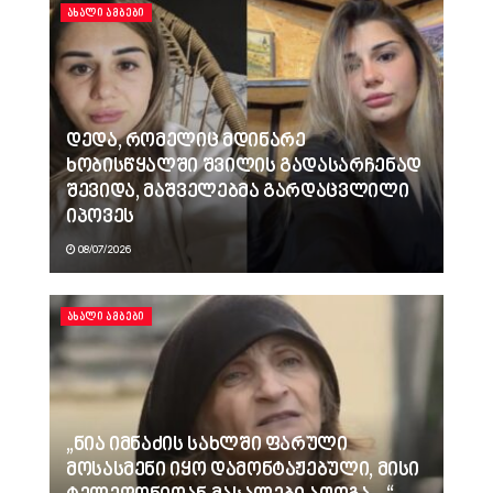
ᲐᲮᲐᲚᲘ ᲐᲛᲑᲔᲑᲘ
დედა, რომელიც მდინარე
ხობისწყალში შვილის გადასარჩენად
შევიდა, მაშველებმა გარდაცვლილი
იპოვეს
08/07/2026
ᲐᲮᲐᲚᲘ ᲐᲛᲑᲔᲑᲘ
„ნია იმნაძის სახლში ფარული
მოსასმენი იყო დამონტაჟებული, მისი