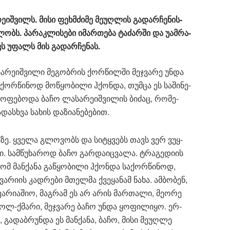
რე­იშ­ვილს. მისი ფეხ­მძი­მე მე­უღ­ლის გა­დარ­ჩე­ნის­
ბს. პა­რაკ­ლი­სე­ბი იმარ­თე­ბა ტა­ძარ­ში და უამ­რა­
ვს უფალს მის გა­დარ­ჩე­ნას.
­რე­იშ­ვი­ლი მე­გობ­რის ქორ­წილ­ში მეჯ­ვა­რე უნდა
­ქორ­წი­ნოდ მო­წყო­ბი­ლი ჰქონ­და, თუმ­ცა ეს სა­ში­ნე­
ყო­ფე­ბო­და ბაჩო ლა­სა­რე­იშ­ვი­ლის ბი­ძაც, რო­მე­
ას­ხვა სა­ხის და­ზი­ა­ნე­ბე­ბით.
­ზე. ყვე­ლა გლო­ვობს და სი­ტყვებს თავს ვერ ვუყ­
ი. სამ­წუ­ხა­როდ ბაჩო გარ­და­იც­ვა­ლა. ტრა­გე­დი­ის
ომ მან­ქა­ნა გა­წყო­ბი­ლი ჰქონ­და სა­ქორ­წი­ნოდ,
ვა­რი­ის კად­რე­ბი მთელ­მა ქვე­ყა­ნამ ნახა. ამ­ბო­ბენ,
ავა­რი­ა­შიო, მაგ­რამ ეს არ არის მარ­თა­ლი, მე­ო­რე
ცოლ-ქმა­რი, მეჯ­ვა­რე ბაჩო უნდა ყო­ფი­ლი­ყო. ერ­
ა, გა­დაბ­რუნ­და ეს მან­ქა­ნა, ბაჩო, მისი მე­უღ­ლე