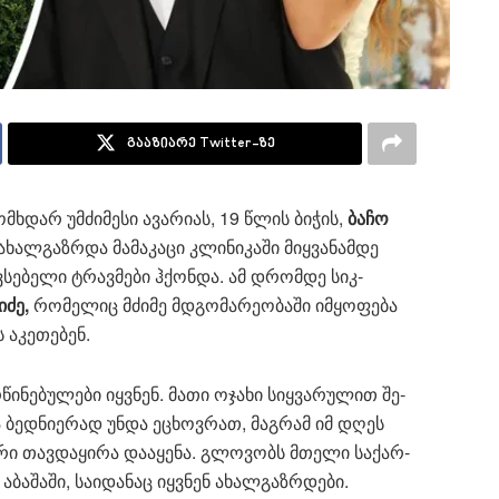
გააზიარე Twitter-ზე
მ­ხდარ უმ­ძი­მე­სი ავა­რი­ას, 19 წლის ბი­ჭის,
ბაჩო
ალ­გაზ­რდა მა­მა­კა­ცი კლი­ნი­კა­ში მიყ­ვა­ნამ­დე
ვ­სე­ბე­ლი ტრავ­მე­ბი ჰქონ­და. ამ დრომ­დე სიკ­
­ძე,
რო­მე­ლიც მძი­მე მდგო­მა­რე­ო­ბა­ში იმ­ყო­ფე­ბა
 აკე­თე­ბენ.
ნე­ბუ­ლე­ბი იყ­ვნენ. მათი ოჯა­ხი სიყ­ვა­რუ­ლით შე­
 ბედ­ნი­ე­რად უნდა ეცხოვ­რათ, მაგ­რამ იმ დღეს
­რი თავ­და­ყი­რა და­ა­ყე­ნა. გლო­ვობს მთე­ლი სა­ქარ­
­შა­ში, სა­ი­და­ნაც იყ­ვნენ ახალ­გაზ­რდე­ბი.