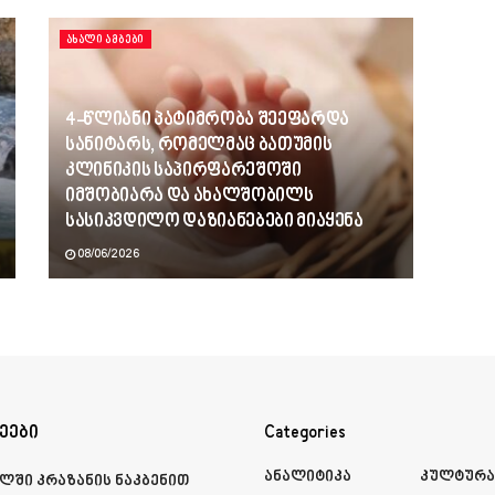
ᲐᲮᲐᲚᲘ ᲐᲛᲑᲔᲑᲘ
4-წლიანი პატიმრობა შეეფარდა
სანიტარს, რომელმაც ბათუმის
კლინიკის საპირფარეშოში
იმშობიარა და ახალშობილს
სასიკვდილო დაზიანებები მიაყენა
08/06/2026
ეები
Categories
Ანალიტიკა
Კულტურ
ლში კრაზანის ნაკბენით