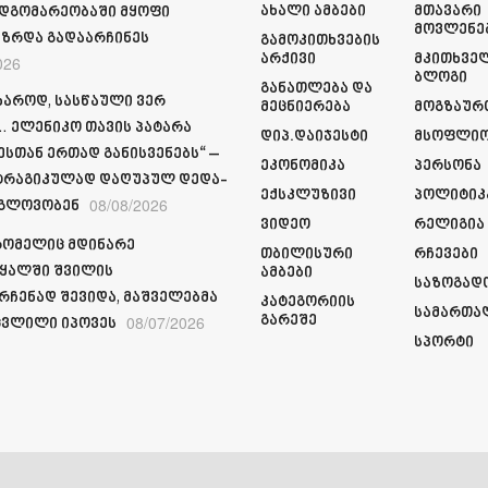
Ახალი Ამბები
Მთავარი
მდგომარეობაში მყოფი
Მოვლენე
ზრდა გადაარჩინეს
Გამოკითხვების
Არქივი
Მკითხვე
026
Ბლოგი
Განათლება Და
ხაროდ, სასწაული ვერ
Მეცნიერება
Მოგზაურ
 ელენიკო თავის პატარა
Დიპ.დაიჯესტი
Მსოფლი
სთან ერთად განისვენებს“ –
Ეკონომიკა
Პერსონა
ტრაგიკულად დაღუპულ დედა-
Ექსკლუზივი
Პოლიტიკ
08/08/2026
 გლოვობენ
Ვიდეო
Რელიგია
რომელიც მდინარე
Თბილისური
Რჩევები
ყალში შვილის
Ამბები
Საზოგად
რჩენად შევიდა, მაშველებმა
Კატეგორიის
Სამართა
08/07/2026
Გარეშე
ვლილი იპოვეს
Სპორტი