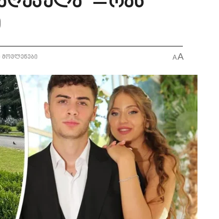
აღუპულა” – რას
ი
A
 მოვლენები
A