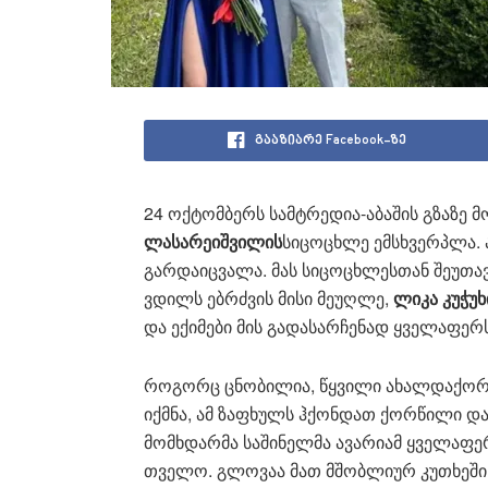
გააზიარე Facebook-ზე
24 ოქ­ტომ­ბერს სამ­ტრე­დია-აბა­შის გზა­ზე მო
ლა­სა­რე­იშ­ვი­ლის
სი­ცო­ცხლე ემსხვერ­პლა. ახ
გარ­და­იც­ვა­ლა. მას სი­ცო­ცხლეს­თან შე­უ­თა
ვდილს ებ­რძვის მისი მე­უღ­ლე,
ლიკა კუ­ჭუ­ხი
და ექი­მე­ბი მის გა­და­სარ­ჩე­ნად ყვე­ლა­ფერს
რო­გორც ცნო­ბი­ლია, წყვი­ლი ახალ­და­ქორ­წი­
იქ­მნა, ამ ზა­ფხულს ჰქონ­დათ ქორ­წი­ლი და
მომ­ხდარ­მა სა­ში­ნელ­მა ავა­რი­ამ ყვე­ლა­ფე
თვე­ლო. გლო­ვაა მათ მშობ­ლი­ურ კუ­თხე­ში აბა