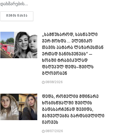
დახმარების...
DETAILS
ᲛᲔᲢᲘᲡ ᲜᲐᲮᲕᲐ
„სამწუხაროდ, სასწაული
ვერ მოხდა… ელენიკო
თავის პატარა ლაზარესთან
ერთად განისვენებს“ –
ხობში ტრაგიკულად
დაღუპულ დედა-შვილს
გლოვობენ
08/08/2026
დედა, რომელიც მდინარე
ხობისწყალში შვილის
გადასარჩენად შევიდა,
მაშველებმა გარდაცვლილი
იპოვეს
08/07/2026