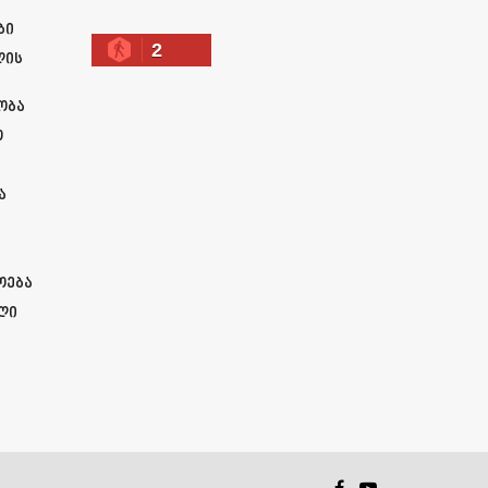
ბი
2
ლის
ობა
ო
ა
ოება
ლი