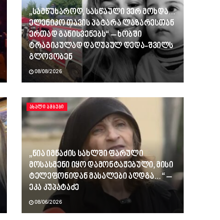
„სამწუხაროდ, სასწაული ვერ მოხდა…
ელენიკო თავის პატარა ლაზარესთან
ერთად განისვენებს“ – ხობში
ტრაგიკულად დაღუპულ დედა-შვილს
გლოვობენ
08/08/2026
ᲐᲮᲐᲚᲘ ᲐᲛᲑᲔᲑᲘ
„ნია იმნაძის სახლში ფარული
მოსასმენი იყო დამონტაჟებული, მისი
ტელეფონიდან მასალები აღდგა…“ –
ეკა კუპატაძე
08/06/2026