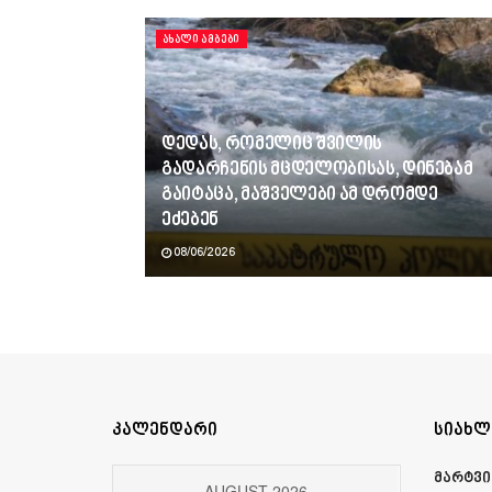
ᲐᲮᲐᲚᲘ ᲐᲛᲑᲔᲑᲘ
დედას, რომელიც შვილის
გადარჩენის მცდელობისას, დინებამ
გაიტაცა, მაშველები ამ დრომდე
ეძებენ
08/06/2026
კალენდარი
სიახლ
მარტვი
AUGUST 2026