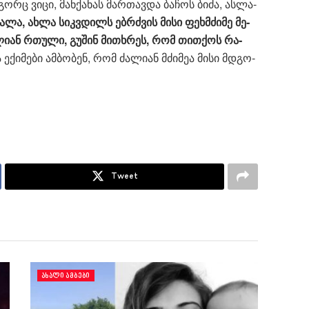
­გორც ვიცი, მან­ქა­ნას მარ­თავ­და ბა­ჩოს ბიძა, ას­ლა­
­ვა­ლა, ახლა სიკ­ვდილს ებ­რძვის მისი ფეხ­მძი­მე მე­
ლი­ან რთუ­ლი, გუ­შინ მი­თხრეს, რომ თით­ქოს რა­
 ექი­მე­ბი ამ­ბო­ბენ, რომ ძა­ლი­ან მძი­მეა მისი მდგო­
Tweet
ᲐᲮᲐᲚᲘ ᲐᲛᲑᲔᲑᲘ