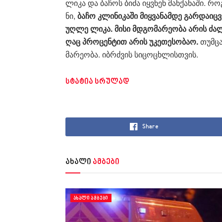
ლიკა და ბა­ჩოს ბიძა იყ­ვნენ მან­ქა­ნა­ში. რო
ნი,
ბაჩო კლი­ნი­კა­ში მიყ­ვა­ნამ­დე გარ­და­იც
უღ­ლე ლიკა. მისი მდგო­მა­რე­ო­ბა არის ძა­
ღაც პრო­ცენ­ტით არის უკე­თე­სო­ბაო.
თუმ­ცა
მა­რე­ო­ბა. იბ­რძვის სი­ცო­ცხლის­თვის.
სტატია სრულად
Share
ახალი
ამბები
ᲐᲮᲐᲚᲘ ᲐᲛᲑᲔᲑᲘ