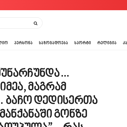
ᲚᲘᲝ
ᲞᲔᲠᲡᲝᲜᲐ
ᲡᲐᲖᲝᲒᲐᲓᲝᲔᲑᲐ
ᲡᲞᲝᲠᲢᲘ
ᲠᲔᲚᲘᲒᲘᲐ
Კ
შეუნარჩუნდა…
იმეა, მაგრამ
… ბაჩო დედისერთა
მანქანაში გონზე