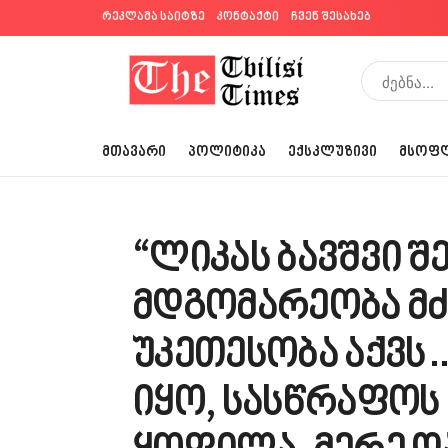
რეკლამა საიტზე
კონტაქტი
ჩვენ შესახებ
ᲛᲗᲐᲕᲐᲠᲘ
ᲞᲝᲚᲘᲢᲘᲙᲐ
ᲔᲥᲡᲙᲚᲣᲖᲘᲕᲘ
ᲛᲡᲝᲤ
“ლიკას ბავშვი 
მდგომარეობა მძ
უკეთესობა აქვს
იყო, სასწრაფოს 