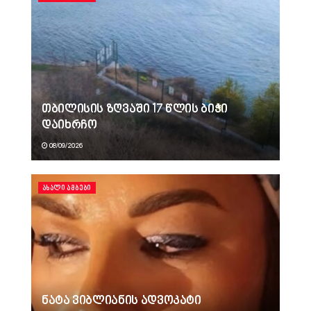
თბილისის ზღვაში 17 წლის ბიჭი
დაიხრჩო
08/09/2026
ᲐᲮᲐᲚᲘ ᲐᲛᲑᲔᲑᲘ
ნატა ვიბლიანის ადვოკატი