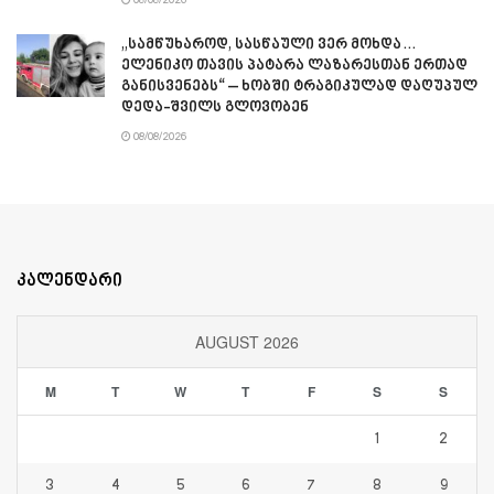
„სამწუხაროდ, სასწაული ვერ მოხდა…
ელენიკო თავის პატარა ლაზარესთან ერთად
განისვენებს“ – ხობში ტრაგიკულად დაღუპულ
დედა-შვილს გლოვობენ
08/08/2026
კალენდარი
AUGUST 2026
M
T
W
T
F
S
S
1
2
3
4
5
6
7
8
9