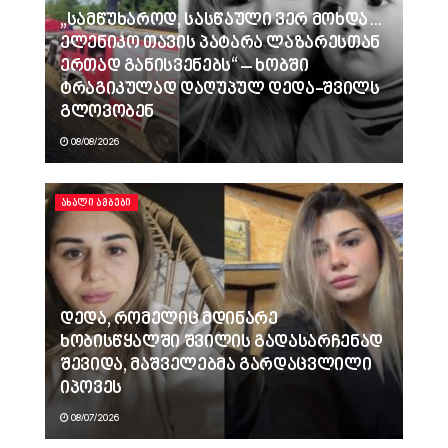
„სამწუხაროდ, სასწაული ვერ მოხდა…
ელენიკო თავის პატარა ლაზარესთან
ერთად განისვენებს“ – ხობში
ტრაგიკულად დაღუპულ დედა-შვილს
გლოვობენ
08/08/2026
ᲐᲮᲐᲚᲘ ᲐᲛᲑᲔᲑᲘ
დედა, რომელიც მდინარე
ხობისწყალში შვილის გადასარჩენად
შევიდა, მაშველებმა გარდაცვლილი
იპოვეს
08/07/2026