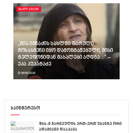
ᲐᲮᲐᲚᲘ ᲐᲛᲑᲔᲑᲘ
„ნია იმნაძის სახლში ფარული
მოსასმენი იყო დამონტაჟებული, მისი
ტელეფონიდან მასალები აღდგა…“ –
ეკა კუპატაძე
08/06/2026
საინტერესო
შსს-მ მარნეულის ერთ-ერთ უბანზე ორი
ადამიანი დააკავა