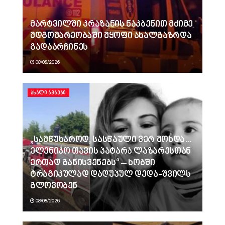
მარტვილში კრაზანის ნაკბენით მძიმე
მდგომარეობაში მყოფი ახალგაზრდა
გადაარჩინეს
08/08/2026
ᲐᲮᲐᲚᲘ ᲐᲛᲑᲔᲑᲘ
„სამწუხაროდ, სასწაული ვერ მოხდა…
ელენიკო თავის პატარა ლაზარესთან
ერთად განისვენებს“ – ხობში
ტრაგიკულად დაღუპულ დედა-შვილს
გლოვობენ
08/08/2026