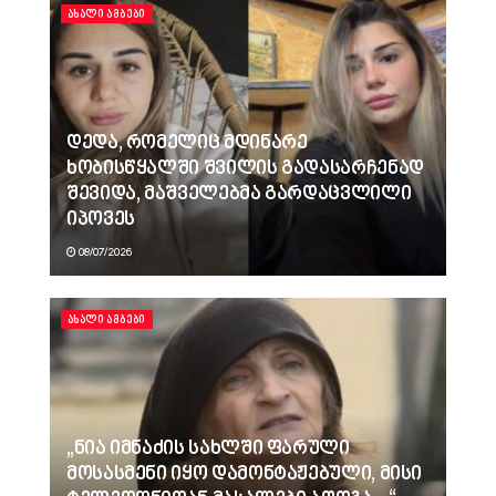
ᲐᲮᲐᲚᲘ ᲐᲛᲑᲔᲑᲘ
დედა, რომელიც მდინარე
ხობისწყალში შვილის გადასარჩენად
შევიდა, მაშველებმა გარდაცვლილი
იპოვეს
08/07/2026
ᲐᲮᲐᲚᲘ ᲐᲛᲑᲔᲑᲘ
„ნია იმნაძის სახლში ფარული
მოსასმენი იყო დამონტაჟებული, მისი