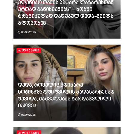
ელენიკო თავის პატარა ლაზარესთან
ერთად განისვენებს“ – ხობში
ტრაგიკულად დაღუპულ დედა-შვილს
გლოვობენ
08/08/2026
ᲐᲮᲐᲚᲘ ᲐᲛᲑᲔᲑᲘ
დედა, რომელიც მდინარე
ხობისწყალში შვილის გადასარჩენად
შევიდა, მაშველებმა გარდაცვლილი
იპოვეს
08/07/2026
ᲐᲮᲐᲚᲘ ᲐᲛᲑᲔᲑᲘ