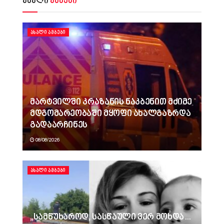
ახალი
ამბები
ᲐᲮᲐᲚᲘ ᲐᲛᲑᲔᲑᲘ
მარტვილში კრაზანის ნაკბენით მძიმე
მდგომარეობაში მყოფი ახალგაზრდა
გადაარჩინეს
08/08/2026
ᲐᲮᲐᲚᲘ ᲐᲛᲑᲔᲑᲘ
„სამწუხაროდ, სასწაული ვერ მოხდა…