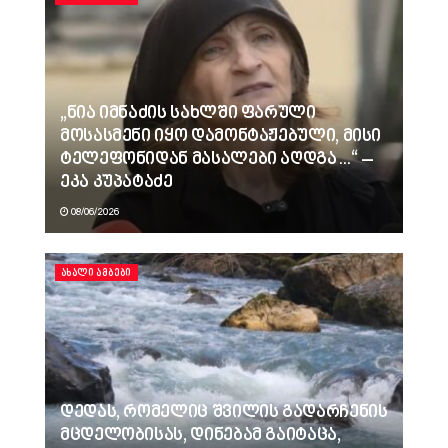
„ნია იმნაძის სახლში ფარული
მოსასმენი იყო დამონტაჟებული, მისი
ტელეფონიდან მასალები აღდგა…“ –
ეკა კუპატაძე
08/06/2026
ᲐᲮᲐᲚᲘ ᲐᲛᲑᲔᲑᲘ
დედას, რომელიც შვილის გადარჩენის
მცდელობისას, დინებამ გაიტაცა,