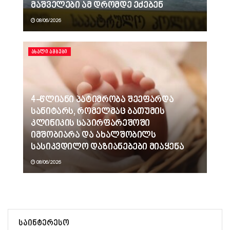
მაშველები ამ დრომდე ეძებენ
08/06/2026
ᲐᲮᲐᲚᲘ ᲐᲛᲑᲔᲑᲘ
4-წლიანი პატიმრობა შეეფარდა
სანიტარს, რომელმაც ბათუმის
კლინიკის საპირფარეშოში
იმშობიარა და ახალშობილს
სასიკვდილო დაზიანებები მიაყენა
08/06/2026
საინტერესო