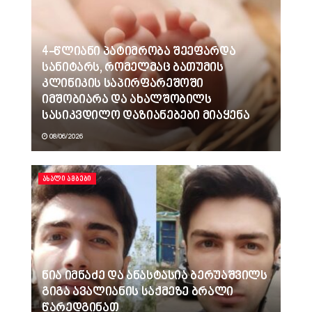
4-წლიანი პატიმრობა შეეფარდა
სანიტარს, რომელმაც ბათუმის
კლინიკის საპირფარეშოში
იმშობიარა და ახალშობილს
სასიკვდილო დაზიანებები მიაყენა
08/06/2026
ᲐᲮᲐᲚᲘ ᲐᲛᲑᲔᲑᲘ
ნია იმნაძე და ანასტასია ბერუაშვილს
გიგა ავალიანის საქმეზე ბრალი
წარედგინათ