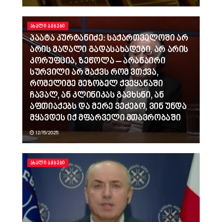
ᲐᲮᲐᲚᲘ ᲐᲛᲑᲔᲑᲘ
პაატა კურტანიძე: საქართველოში არ
არის მაღალი გადასახადები, არ არის
კორუფცია, ზეწოლა – არანაირი
სურვილი არ მაქვს რომ ვთქვა,
რომელიმე მეზობელ ქვეყანაში
ჩავალ, ან კლინიკას გავხსნი, ან
აფთიაქებს და მერე ვეძებო, ვინ უნდა
მყავდეს იქ მფარველი მთავრობაში
12/15/2025
ᲐᲮᲐᲚᲘ ᲐᲛᲑᲔᲑᲘ