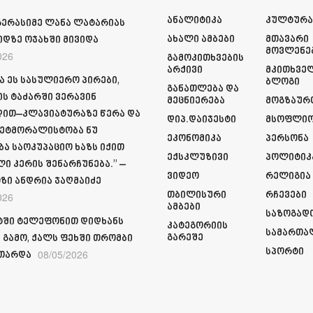
Ანალიტიკა
Კულტურ
გერასიმე ლანა ლატარიას
Ახალი Ამბები
Მთავარი
იდზე ოჯახში მივიდა
Მოვლენე
026
Გამოკითხვების
Არქივი
Მკითხვე
ა ეს სასულიერო პირები,
Ბლოგი
Განათლება Და
ს ტაძარში ვერავინ
Მეცნიერება
Მოგზაურ
ით–კლავიატურაზე წერა და
Დიპ.დაიჯესტი
Მსოფლი
ეტმორალისტობა ნუ
Ეკონომიკა
Პერსონა
ბა საოკუპაციო ხაზს იქით
Ექსკლუზივი
Პოლიტიკ
ი კერის შენარჩუნება.” –
Ვიდეო
Რელიგია
ზი ანდრია ჯაღმაიძე
Თბილისური
Რჩევები
026
Ამბები
Საზოგად
ში ტელეფონით დიდხანს
Კატეგორიის
Სამართა
Გარეშე
 გამო, ქალს ფეხში თრომბი
Სპორტი
08/05/2026
თარდა