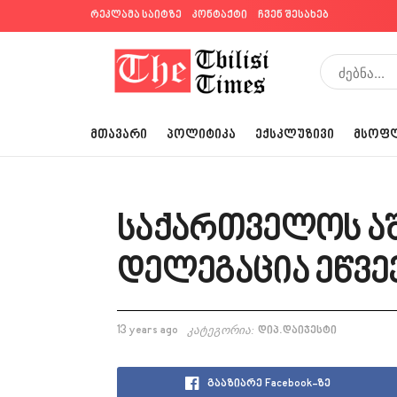
რეკლამა საიტზე
კონტაქტი
ჩვენ შესახებ
ᲛᲗᲐᲕᲐᲠᲘ
ᲞᲝᲚᲘᲢᲘᲙᲐ
ᲔᲥᲡᲙᲚᲣᲖᲘᲕᲘ
ᲛᲡᲝᲤ
საქართველოს აშ
დელეგაცია ეწვე
13 years ago
კატეგორია:
დიპ.დაიჯესტი
გააზიარე Facebook-ზე