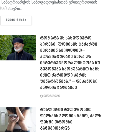
საპატრიარქოს საზოგადოებასთან ურთიერთობის
სამსახური...
DETAILS
ᲛᲔᲢᲘᲡ ᲜᲐᲮᲕᲐ
რომ არა ეს სასულიერო
პირები, ლომისის ტაძარში
ვერავინ ავიდოდით–
კლავიატურაზე წერა და
ინტერნეტმორალისტობა ნუ
გეგონება საოკუპაციო ხაზს
იქით ქართული კერის
შენარჩუნება.” – დეკანოზი
ანდრია ჯაღმაიძე
08/06/2026
ტუალეტში ტელეფონით
დიდხანს ჯდომის გამო, ქალს
ფეხში თრომბი
განუვითარდა