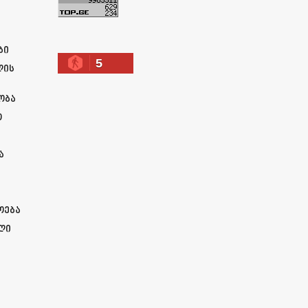
ა
ბი
5
ლის
ობა
ო
ა
ოება
ლი