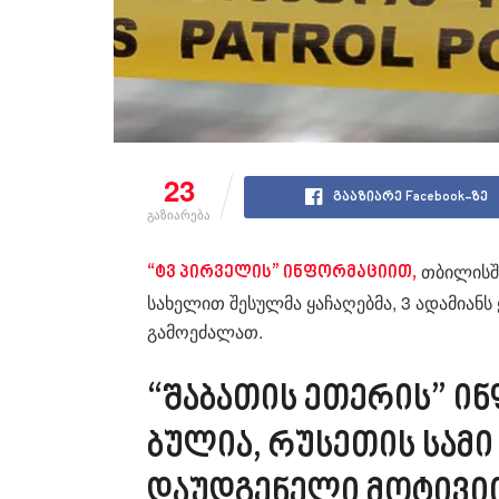
23
გააზიარე Facebook-ზე
გაზიარება
თბი­ლის­ში
“ტვ პირ­ვე­ლის” ინ­ფორ­მა­ცი­ით,
სა­ხე­ლით შე­სულ­მა ყა­ჩა­ღებ­მა, 3 ადა­მი­
გა­მო­ე­ძა­ლათ.
“შა­ბა­თის ეთე­რის” ინ­
ბუ­ლია, რუ­სე­თის სამი
და­უდ­გე­ნე­ლი მო­ტი­