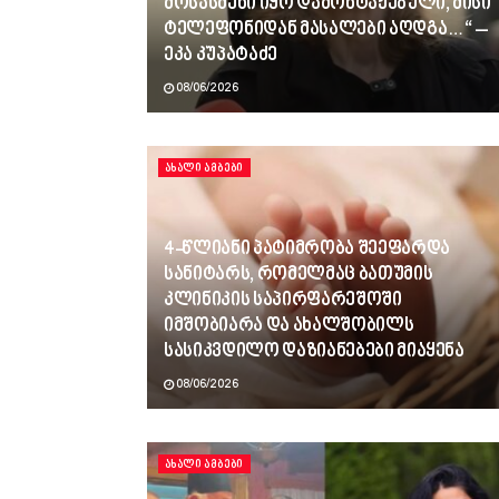
მოსასმენი იყო დამონტაჟებული, მისი
ტელეფონიდან მასალები აღდგა…“ –
ეკა კუპატაძე
08/06/2026
ᲐᲮᲐᲚᲘ ᲐᲛᲑᲔᲑᲘ
4-წლიანი პატიმრობა შეეფარდა
სანიტარს, რომელმაც ბათუმის
კლინიკის საპირფარეშოში
იმშობიარა და ახალშობილს
სასიკვდილო დაზიანებები მიაყენა
08/06/2026
ᲐᲮᲐᲚᲘ ᲐᲛᲑᲔᲑᲘ