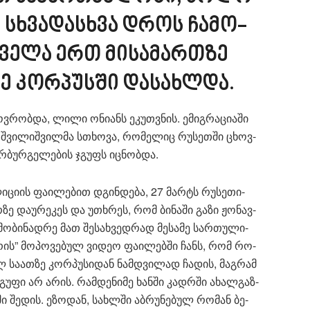
ი სხვა­დას­ხვა დროს ჩა­მო­
ვე­ლა ერთ მი­სა­მარ­თზე
რე კორ­პუს­ში და­სახ­ლდა.
ცხოვ­რობ­და, ლილი ონი­ანს ეკუთ­ვნის. ემიგ­რა­ცი­ა­ში
, შვი­ლიშ­ვილ­მა სთხო­ვა, რო­მე­ლიც რუ­სეთ­ში ცხოვ­
­ბურ­გე­ლე­ბის ჯგუფს იც­ნობ­და.
ი­ცი­ის ფა­ი­ლე­ბით დგინ­დე­ბა, 27 მარტს რუ­სე­თი­
ზე და­უ­რე­კეს და უთხრეს, რომ ბი­ნა­ში გაზი ჟო­ნავ­
ო­ბი­ნად­რე მათ შე­სახ­ვედ­რად მე­სა­მე სარ­თუ­ლი­
­რის” მო­პო­ვე­ბულ ვი­დეო ფა­ი­ლებ­ში ჩანს, რომ რო­
ლ სა­ათ­ზე კორ­პუ­სი­დან ნამ­დვი­ლად ჩა­დის, მაგ­რამ
გუ­ფი არ არის. რამ­დე­ნი­მე ხან­ში კადრში ახალ­გაზ­
ი შე­დის. ეზო­დან, სახ­ლში აბ­რუ­ნე­ბულ რო­მან ბე­