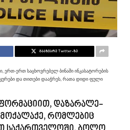
გააზიარე Twitter-ზე
, ერთ-ერთ სა­ცხოვ­რე­ბელ ბი­ნა­ში ინ­კა­სა­ტო­რე­ბის
ანს ყუ­რე­ბი და თი­თე­ბი და­აჭ­რეს, რათა დიდი ფული
ფორ­მა­ცი­ით, და­ზა­რა­ლე­
 მო­ქა­ლა­ქე, რომ­ლე­ბიც
ვით სა­ქარ­თვე­ლო­ში, ბოლო