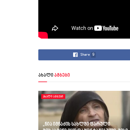
Share
9
ახალი
ამბები
ᲐᲮᲐᲚᲘ ᲐᲛᲑᲔᲑᲘ
„ნია იმნაძის სახლში ფარული