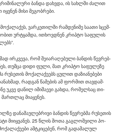
კრი­მი­ნა­ლუ­რი ბან­და დახ­ვდა, ის სახ­ლში ძა­ლით
ი იყ­ვნენ მისი მე­გობ­რე­ბი.
 მო­ქა­ლა­ქეს, ვარ­კე­თილ­ში რამ­დე­ნი­მე სა­ა­თი სცემ­
ი­გო­ბით ურტყამ­და, ითხოვ­დნენ კრიპ­ტო სა­ფუ­ლის
­ლებს”.
ახ­მად ირ­კვე­ვა, რომ შე­ი­ა­რა­ღე­ბუ­ლი ბან­დის წევ­რებ­
­სნეს, თუმ­ცა დიდი ფული, მათ კრიპ­ტო სა­ფუ­ლე­ზე
 რუ­სე­თის მო­ქა­ლა­ქე­ებს ცუ­ლით და­ზი­ა­ნე­ბე­ბი
ს თა­ნახ­მად, რად­გან წა­მე­ბის ამ ფორ­მით თავ­დამ­
ზ­ნე უკვე და­ნილ იმი­შა­ე­ვი გახ­და, რო­მელ­საც თი­
 მარ­თლაც მი­ა­ყე­ნეს.
გილ­ზე და­ნა­შა­უ­ლებ­რი­ვი ბან­დის წევ­რებ­მა რუ­სე­თის
ლის­ტი მი­იყ­ვა­ნეს. 25 წლის შოთა გაგ­ლოშ­ვი­ლი პო­
მო­ქა­ლა­ქე­ე­ბი ამ­ტკი­ცე­ბენ, რომ გა­და­მა­ლულ