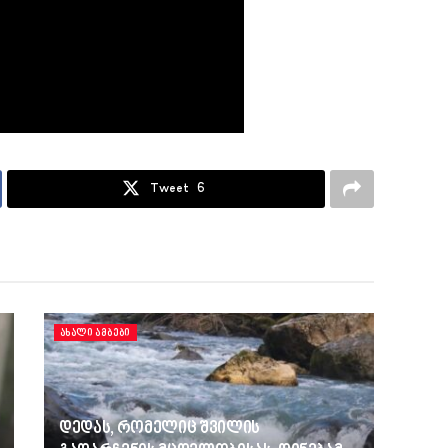
Tweet
6
ᲐᲮᲐᲚᲘ ᲐᲛᲑᲔᲑᲘ
დედას, რომელიც შვილის