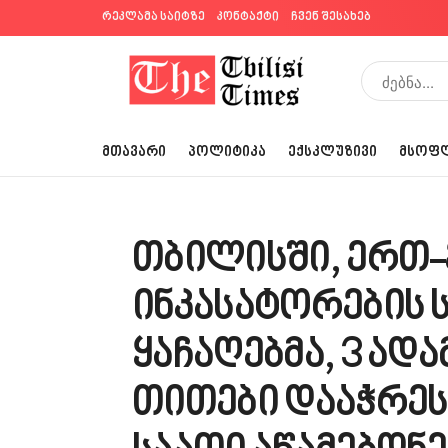
რეკლამა საიტზე
კონტაქტი
ჩვენ შესახებ
ᲛᲗᲐᲕᲐᲠᲘ
ᲞᲝᲚᲘᲢᲘᲙᲐ
ᲔᲥᲡᲙᲚᲣᲖᲘᲕᲘ
ᲛᲡᲝᲤ
თბილისში, ერთ-
ინკასატორების 
ყაჩაღებმა, 3 ადა
თითები დააჭრეს,