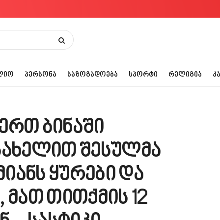
ᲚᲘᲝ
ᲞᲔᲠᲡᲝᲜᲐ
ᲡᲐᲖᲝᲒᲐᲓᲝᲔᲑᲐ
ᲡᲞᲝᲠᲢᲘ
ᲠᲔᲚᲘᲒᲘᲐ
Კ
ერთ ბინაში
სახელით შესულმა
მიანს ყურები და
 მათ თითქმის 12