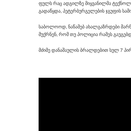
ფულს რაც ად­გილ­ზე მიყ­ვა­ნილ­მა ტექ­ნო­ლო­გ
გა­და­წყდა, პე­ტერ­ბურ­გე­ლე­ბის ჯგუ­ფის სა­მი­
სა­ბო­ლო­ოდ, ნა­წა­მებ ახალ­გაზ­რდე­ბი მარ­ნე­
მუქრნენ, რომ თუ პო­ლი­ცია რა­მეს გა­უ­გებ­
მძი­მე და­ნა­შა­უ­ლის ბრალ­დე­ბით სულ 7 პი­რ