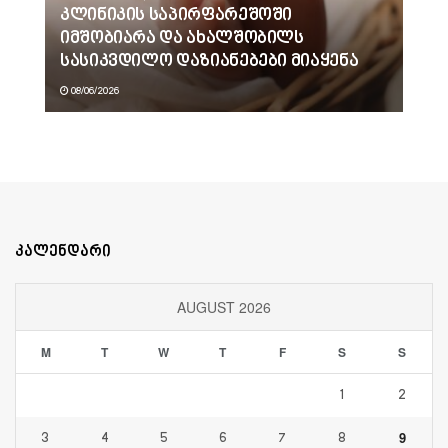
კლინიკის საპირფარეშოში
იმშობიარა და ახალშობილს
სასიკვდილო დაზიანებები მიაყენა
08/06/2026
კალენდარი
AUGUST 2026
M
T
W
T
F
S
S
1
2
9
3
4
5
6
7
8