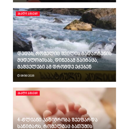
ᲐᲮᲐᲚᲘ ᲐᲛᲑᲔᲑᲘ
დედას, რომელიც შვილის გადარჩენის
მცდელობისას, დინებამ გაიტაცა,
მაშველები ამ დრომდე ეძებენ
08/06/2026
ᲐᲮᲐᲚᲘ ᲐᲛᲑᲔᲑᲘ
4-წლიანი პატიმრობა შეეფარდა
სანიტარს, რომელმაც ბათუმის