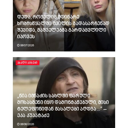
დედა, რომელიც მდინარე
ხობისწყალში შვილის გადასარჩენად
შევიდა, მაშველებმა გარდაცვლილი
იპოვეს
08/07/2026
ᲐᲮᲐᲚᲘ ᲐᲛᲑᲔᲑᲘ
„ნია იმნაძის სახლში ფარული
მოსასმენი იყო დამონტაჟებული, მისი
ტელეფონიდან მასალები აღდგა…“ –
ეკა კუპატაძე
08/06/2026