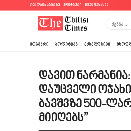
რეკლამა საიტზე
კონტაქტი
ჩვენ შესახებ
ᲛᲗᲐᲕᲐᲠᲘ
ᲞᲝᲚᲘᲢᲘᲙᲐ
ᲔᲥᲡᲙᲚᲣᲖᲘᲕᲘ
ᲛᲡᲝᲤ
დავით ნარმანია
დაუცველი ოჯახ
ბავშვზე 500-ლა
მიიღებს”