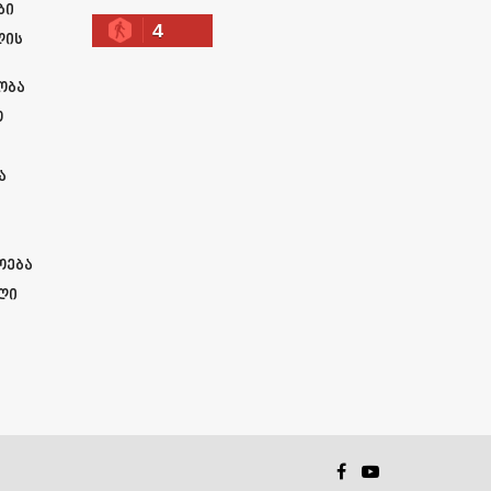
ბი
4
ლის
ობა
ო
ა
ოება
ლი