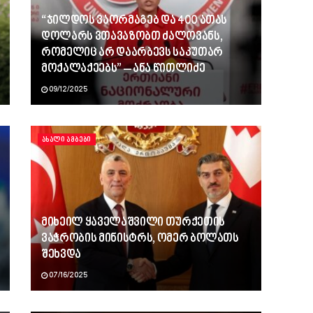
“ჯილდოს ვაორმაგებ და 400 ათას
დოლარს ვთავაზობთ ძალოვანს,
რომელიც არ დაარბევს საკუთარ
მოქალაქეებს” – ანა წითლიძე
09/12/2025
ᲐᲮᲐᲚᲘ ᲐᲛᲑᲔᲑᲘ
მიხეილ ყაველაშვილი თურქეთის
ვაჭრობის მინისტრს, ომერ ბოლათს
შეხვდა
07/16/2025