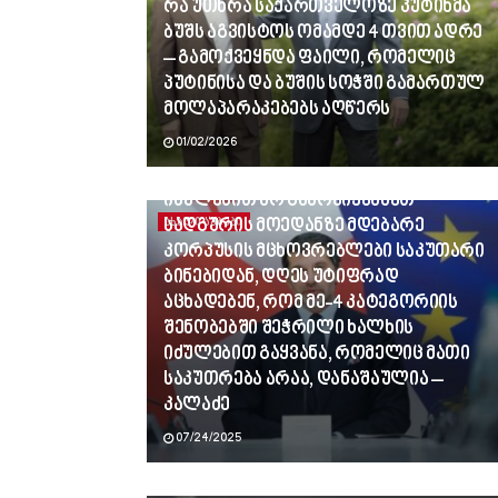
რა უთხრა საქართველოზე პუტინმა
ბუშს აგვისტოს ომამდე 4 თვით ადრე
– გამოქვეყნდა ფაილი, რომელიც
პუტინისა და ბუშის სოჭში გამართულ
მოლაპარაკებებს აღწერს
01/02/2026
ვინც გვლანძღავდა, რადგან
იძულებით არ გამოვიყვანეთ
სადგურის მოედანზე მდებარე
ᲐᲮᲐᲚᲘ ᲐᲛᲑᲔᲑᲘ
კორპუსის მცხოვრებლები საკუთარი
ბინებიდან, დღეს უტიფრად
აცხადებენ, რომ მე-4 კატეგორიის
შენობებში შეჭრილი ხალხის
იძულებით გაყვანა, რომელიც მათი
საკუთრება არაა, დანაშაულია –
კალაძე
07/24/2025