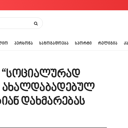
ᲚᲘᲝ
ᲞᲔᲠᲡᲝᲜᲐ
ᲡᲐᲖᲝᲒᲐᲓᲝᲔᲑᲐ
ᲡᲞᲝᲠᲢᲘ
ᲠᲔᲚᲘᲒᲘᲐ
Კ
: “სოციალურად
ი ახალდაბადებულ
რიან დახმარებას