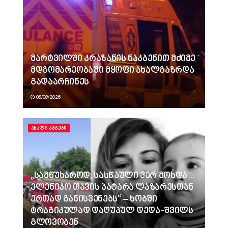
მარტვილში კრაზანის ნაკბენით მძიმე
მდგომარეობაში მყოფი ახალგაზრდა
გადაარჩინეს
08/08/2026
ᲐᲮᲐᲚᲘ ᲐᲛᲑᲔᲑᲘ
„სამწუხაროდ, სასწაული ვერ მოხდა…
ელენიკო თავის პატარა ლაზარესთან
ერთად განისვენებს“ – ხობში
ტრაგიკულად დაღუპულ დედა-შვილს
გლოვობენ