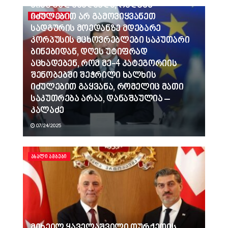
ვინც გვლანძღავდა, რადგან
იძულებით არ გამოვიყვანეთ
ᲐᲮᲐᲚᲘ ᲐᲛᲑᲔᲑᲘ
სადგურის მოედანზე მდებარე
კორპუსის მცხოვრებლები საკუთარი
ბინებიდან, დღეს უტიფრად
აცხადებენ, რომ მე-4 კატეგორიის
შენობებში შეჭრილი ხალხის
იძულებით გაყვანა, რომელიც მათი
საკუთრება არაა, დანაშაულია –
კალაძე
07/24/2025
ᲐᲮᲐᲚᲘ ᲐᲛᲑᲔᲑᲘ
მიხეილ ყაველაშვილი თურქეთის