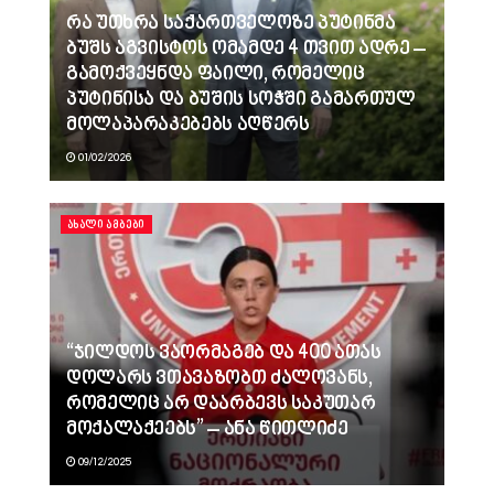
რა უთხრა საქართველოზე პუტინმა
ბუშს აგვისტოს ომამდე 4 თვით ადრე –
გამოქვეყნდა ფაილი, რომელიც
პუტინისა და ბუშის სოჭში გამართულ
მოლაპარაკებებს აღწერს
01/02/2026
ᲐᲮᲐᲚᲘ ᲐᲛᲑᲔᲑᲘ
“ჯილდოს ვაორმაგებ და 400 ათას
დოლარს ვთავაზობთ ძალოვანს,
რომელიც არ დაარბევს საკუთარ
მოქალაქეებს” – ანა წითლიძე
09/12/2025