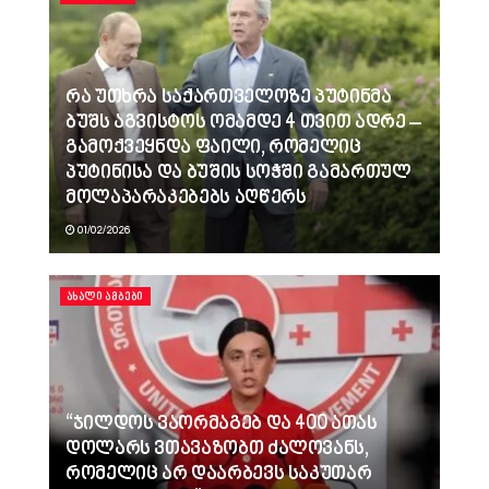
რა უთხრა საქართველოზე პუტინმა
ბუშს აგვისტოს ომამდე 4 თვით ადრე –
გამოქვეყნდა ფაილი, რომელიც
პუტინისა და ბუშის სოჭში გამართულ
მოლაპარაკებებს აღწერს
01/02/2026
ᲐᲮᲐᲚᲘ ᲐᲛᲑᲔᲑᲘ
“ჯილდოს ვაორმაგებ და 400 ათას
დოლარს ვთავაზობთ ძალოვანს,
რომელიც არ დაარბევს საკუთარ