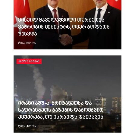
მიხეილ ყაველაშვილი თურქეთის
ვაჭრობის მინისტრს, ომერ ბოლათს
შეხვდა
07/16/2025
ᲐᲮᲐᲚᲘ ᲐᲛᲑᲔᲑᲘ
ირანი აშშ-ს, ბრიტანეთსა და
საფრანგეთს ბაზების დაბომბვით
ემუქრება, თუ ისრაელს დაიცავენ
06/14/2025