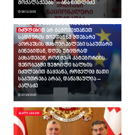
მოქალაქეებს” – ანა წითლიძე
09/12/2025
ვინც გვლანძღავდა, რადგან
იძულებით არ გამოვიყვანეთ
ᲐᲮᲐᲚᲘ ᲐᲛᲑᲔᲑᲘ
სადგურის მოედანზე მდებარე
კორპუსის მცხოვრებლები საკუთარი
ბინებიდან, დღეს უტიფრად
აცხადებენ, რომ მე-4 კატეგორიის
შენობებში შეჭრილი ხალხის
იძულებით გაყვანა, რომელიც მათი
საკუთრება არაა, დანაშაულია –
კალაძე
07/24/2025
ᲐᲮᲐᲚᲘ ᲐᲛᲑᲔᲑᲘ