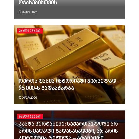
ოჯახებისთვის
02/08/2026
ᲐᲮᲐᲚᲘ ᲐᲛᲑᲔᲑᲘ
ოქროს ფასმა ისტორიაში პირველად
$5 000-ს გადააჭარბა
01/27/2026
ᲐᲮᲐᲚᲘ ᲐᲛᲑᲔᲑᲘ
პაატა კურტანიძე: საქართველოში არ
არის მაღალი გადასახადები, არ არის
კორუფცია, ზეწოლა – არანაირი