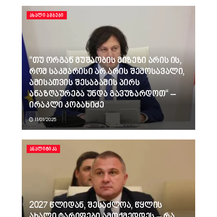
ᲐᲮᲐᲚᲘ ᲐᲛᲑᲔᲑᲘ
“თუ ორგან მუშაობის მიზეზი არის ის,
რომ საკმარისი არ არის შემოსავალი,
ამისათვის შესაბამის პირს
ანაზღაურება უნდა გავუზარდოთ“ –
ირაკლი კობახიძე
11/01/2025
ᲐᲜᲐᲚᲘᲢᲘᲙᲐ
2027 წლიდან, შესაძლოა, წყლის
ახალი ტარიფები ამოქმედდეს – რა