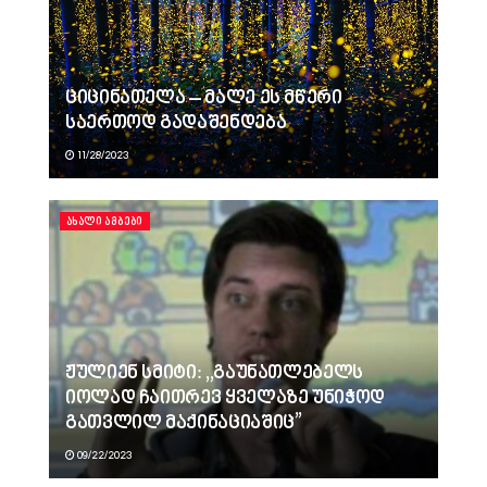
ციცინათელა – მალე ეს მწერი
საერთოდ გადაშენდება
11/28/2023
ᲐᲮᲐᲚᲘ ᲐᲛᲑᲔᲑᲘ
ჟულიენ სმიტი: ,,გაუნათლებელს
იოლად ჩაითრევ ყველაზე უნიჭოდ
გათვლილ მაქინაციაშიც”
09/22/2023