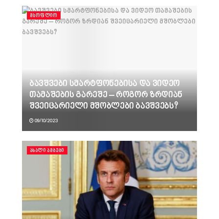
ᲛᲡᲝᲤᲚᲘᲝ
ბავშვები სმარტფონებისა და ვიდეო
თამაშების გარეშე – როგორ ზრდიან
შვეიცარიელი მშობლები ბავშვებს?
09/10/2023
ᲐᲮᲐᲚᲘ ᲐᲛᲑᲔᲑᲘ