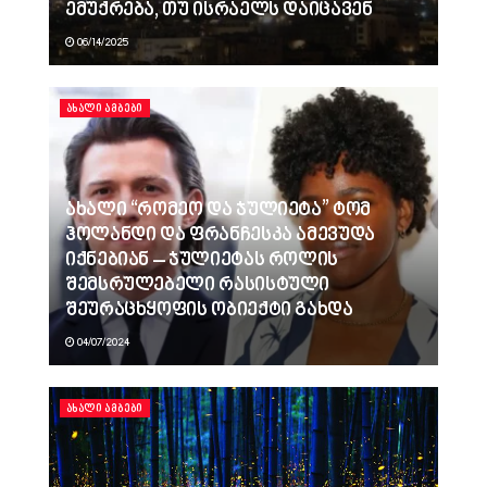
ემუქრება, თუ ისრაელს დაიცავენ
06/14/2025
ᲐᲮᲐᲚᲘ ᲐᲛᲑᲔᲑᲘ
ახალი “რომეო და ჯულიეტა” ტომ
ჰოლანდი და ფრანჩესკა ამევუდა
იქნებიან – ჯულიეტას როლის
შემსრულებელი რასისტული
შეურაცხყოფის ობიექტი გახდა
04/07/2024
ᲐᲮᲐᲚᲘ ᲐᲛᲑᲔᲑᲘ