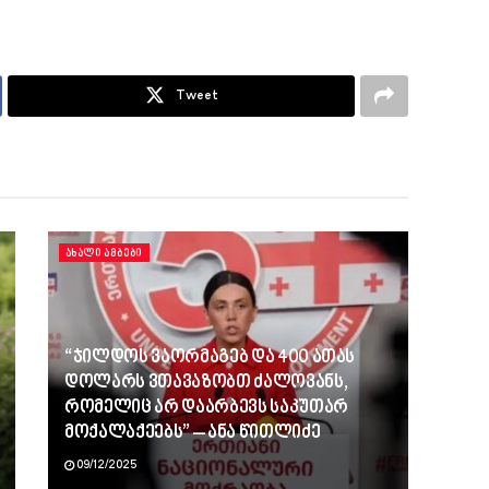
Tweet
ᲐᲮᲐᲚᲘ ᲐᲛᲑᲔᲑᲘ
“ჯილდოს ვაორმაგებ და 400 ათას
დოლარს ვთავაზობთ ძალოვანს,
რომელიც არ დაარბევს საკუთარ
მოქალაქეებს” – ანა წითლიძე
09/12/2025