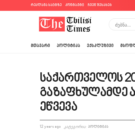
რეკლამა საიტზე
კონტაქტი
ჩვენ შესახებ
ᲛᲗᲐᲕᲐᲠᲘ
ᲞᲝᲚᲘᲢᲘᲙᲐ
ᲔᲥᲡᲙᲚᲣᲖᲘᲕᲘ
ᲛᲡᲝᲤ
საქართველოს 20
გაზაფხულამდე 
ეწვევა
12 years ago
კატეგორია:
პოლიტიკა