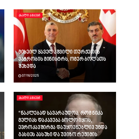
ᲐᲮᲐᲚᲘ ᲐᲛᲑᲔᲑᲘ
მიხეილ ყაველაშვილი თურქეთის
ვაჭრობის მინისტრს, ომერ ბოლათს
შეხვდა
07/16/2025
ᲐᲮᲐᲚᲘ ᲐᲛᲑᲔᲑᲘ
“ნაკლებად სავარაუდოა, რომ ნიკა
მელიას დაკავება ბოლო იყოს,
ევროკავშირმა დაუყოვნებლივ უნდა
გასცეს პასუხი და უვიზო რეჟიმის