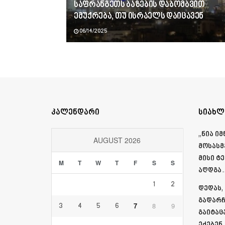
საფრანგეთს ბაზების დაბომბვით
ემუქრება, თუ ისრაელს დაიცავენ
06/14/2025
კალენდარი
სიახლ
„ნია ი
AUGUST 2026
მოსასმ
მისი ტ
M
T
W
T
F
S
S
აღდგა…
1
2
დედას,
გადარჩ
7
8
9
3
4
5
6
გაიტაც
ეძებენ