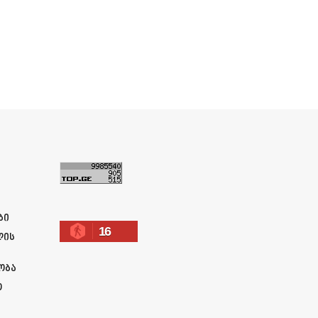
ა
ბი
16
ლის
ობა
ო