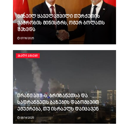
მიხეილ ყაველაშვილი თურქეთის
ვაჭრობის მინისტრს, ომერ ბოლათს
შეხვდა
07/16/2025
ᲐᲮᲐᲚᲘ ᲐᲛᲑᲔᲑᲘ
ირანი აშშ-ს, ბრიტანეთსა და
საფრანგეთს ბაზების დაბომბვით
ემუქრება, თუ ისრაელს დაიცავენ
06/14/2025