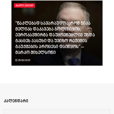
ᲐᲮᲐᲚᲘ ᲐᲛᲑᲔᲑᲘ
“ნაკლებად სავარაუდოა, რომ ნიკა
მელიას დაკავება ბოლო იყოს,
ევროკავშირმა დაუყოვნებლივ უნდა
გასცეს პასუხი და უვიზო რეჟიმის
გაუქმების პროცესი დაიწყოს“ –
მარკო მიხელსონი
05/30/2025
კალენდარი