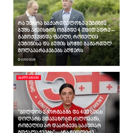
რა უთხრა საქართველოზე პუტინმა
ბუშს აგვისტოს ომამდე 4 თვით ადრე –
გამოქვეყნდა ფაილი, რომელიც
პუტინისა და ბუშის სოჭში გამართულ
მოლაპარაკებებს აღწერს
01/02/2026
ᲐᲮᲐᲚᲘ ᲐᲛᲑᲔᲑᲘ
“ჯილდოს ვაორმაგებ და 400 ათას
დოლარს ვთავაზობთ ძალოვანს,
რომელიც არ დაარბევს საკუთარ