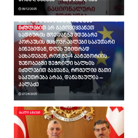
მოქალაქეებს” – ანა წითლიძე
09/12/2025
ვინც გვლანძღავდა, რადგან
იძულებით არ გამოვიყვანეთ
ᲐᲮᲐᲚᲘ ᲐᲛᲑᲔᲑᲘ
სადგურის მოედანზე მდებარე
კორპუსის მცხოვრებლები საკუთარი
ბინებიდან, დღეს უტიფრად
აცხადებენ, რომ მე-4 კატეგორიის
შენობებში შეჭრილი ხალხის
იძულებით გაყვანა, რომელიც მათი
საკუთრება არაა, დანაშაულია –
კალაძე
07/24/2025
ᲐᲮᲐᲚᲘ ᲐᲛᲑᲔᲑᲘ