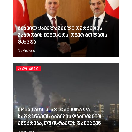
მიხეილ ყაველაშვილი თურქეთის
ვაჭრობის მინისტრს, ომერ ბოლათს
შეხვდა
07/16/2025
ᲐᲮᲐᲚᲘ ᲐᲛᲑᲔᲑᲘ
ირანი აშშ-ს, ბრიტანეთსა და
საფრანგეთს ბაზების დაბომბვით
ემუქრება, თუ ისრაელს დაიცავენ