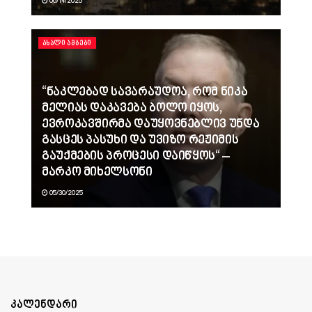
06/14/2025
ᲐᲮᲐᲚᲘ ᲐᲛᲑᲔᲑᲘ
“ნაკლებად სავარაუდოა, რომ ნიკა
მელიას დაკავება ბოლო იყოს,
ევროკავშირმა დაუყოვნებლივ უნდა
გასცეს პასუხი და უვიზო რეჟიმის
გაუქმების პროცესი დაიწყოს“ –
მარკო მიხელსონი
05/30/2025
კალენდარი