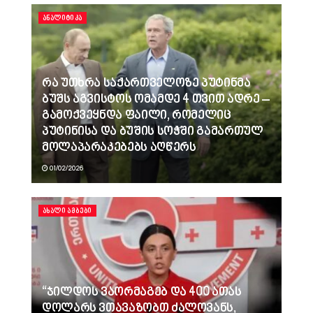
ᲐᲜᲐᲚᲘᲢᲘᲙᲐ
რა უთხრა საქართველოზე პუტინმა
ბუშს აგვისტოს ომამდე 4 თვით ადრე –
გამოქვეყნდა ფაილი, რომელიც
პუტინისა და ბუშის სოჭში გამართულ
მოლაპარაკებებს აღწერს
01/02/2026
ᲐᲮᲐᲚᲘ ᲐᲛᲑᲔᲑᲘ
“ჯილდოს ვაორმაგებ და 400 ათას
დოლარს ვთავაზობთ ძალოვანს,