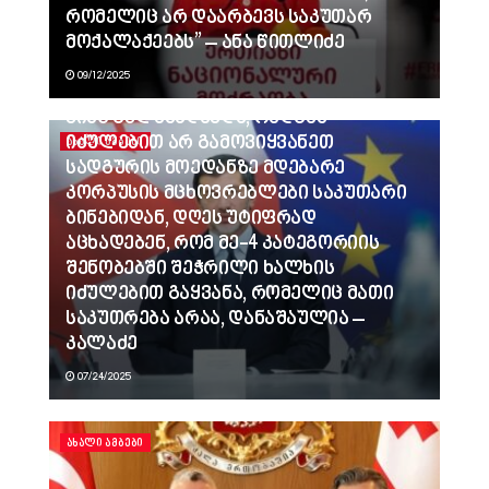
რომელიც არ დაარბევს საკუთარ
მოქალაქეებს” – ანა წითლიძე
09/12/2025
ვინც გვლანძღავდა, რადგან
იძულებით არ გამოვიყვანეთ
ᲐᲮᲐᲚᲘ ᲐᲛᲑᲔᲑᲘ
სადგურის მოედანზე მდებარე
კორპუსის მცხოვრებლები საკუთარი
ბინებიდან, დღეს უტიფრად
აცხადებენ, რომ მე-4 კატეგორიის
შენობებში შეჭრილი ხალხის
იძულებით გაყვანა, რომელიც მათი
საკუთრება არაა, დანაშაულია –
კალაძე
07/24/2025
ᲐᲮᲐᲚᲘ ᲐᲛᲑᲔᲑᲘ