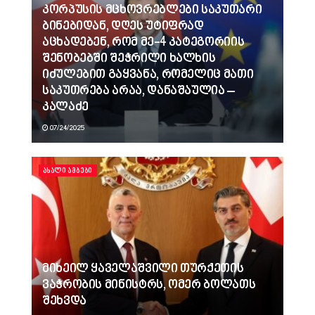
კორპუსის მცხოვრებლები საკუთარი
ბინებიდან, დღეს უტიფრად
აცხადებენ, რომ მე-4 კატეგორიის
შენობებში შეჭრილი ხალხის
იძულებით გაყვანა, რომელიც მათი
საკუთრება არაა, დანაშაულია –
კალაძე
07/24/2025
ᲐᲮᲐᲚᲘ ᲐᲛᲑᲔᲑᲘ
მიხეილ ყაველაშვილი თურქეთის
ვაჭრობის მინისტრს, ომერ ბოლათს
შეხვდა