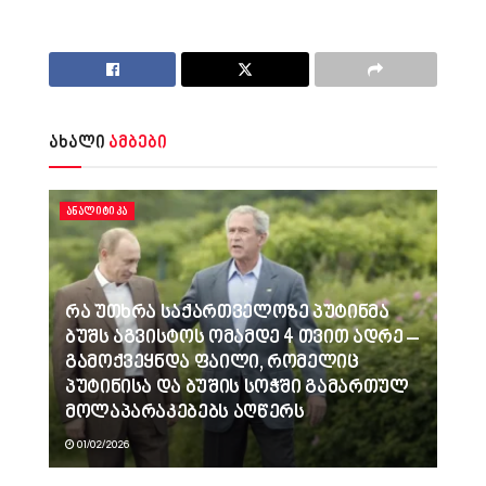
ახალი
ამბები
ᲐᲜᲐᲚᲘᲢᲘᲙᲐ
რა უთხრა საქართველოზე პუტინმა
ბუშს აგვისტოს ომამდე 4 თვით ადრე –
გამოქვეყნდა ფაილი, რომელიც
პუტინისა და ბუშის სოჭში გამართულ
მოლაპარაკებებს აღწერს
01/02/2026