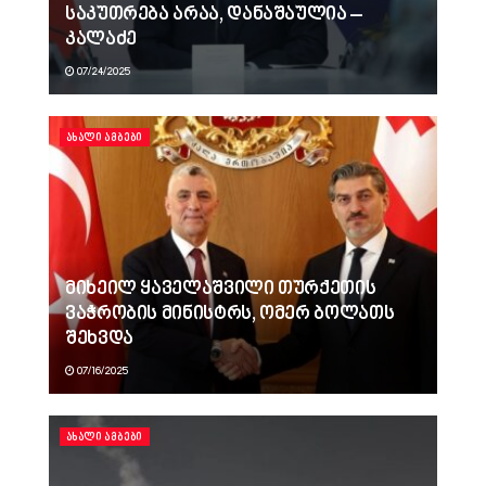
საკუთრება არაა, დანაშაულია –
კალაძე
07/24/2025
ᲐᲮᲐᲚᲘ ᲐᲛᲑᲔᲑᲘ
მიხეილ ყაველაშვილი თურქეთის
ვაჭრობის მინისტრს, ომერ ბოლათს
შეხვდა
07/16/2025
ᲐᲮᲐᲚᲘ ᲐᲛᲑᲔᲑᲘ