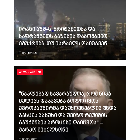
ირანი აშშ-ს, ბრიტანეთსა და
საფრანგეთს ბაზების დაბომბვით
ემუქრება, თუ ისრაელს დაიცავენ
06/14/2025
ᲐᲮᲐᲚᲘ ᲐᲛᲑᲔᲑᲘ
“ნაკლებად სავარაუდოა, რომ ნიკა
მელიას დაკავება ბოლო იყოს,
ევროკავშირმა დაუყოვნებლივ უნდა
გასცეს პასუხი და უვიზო რეჟიმის
გაუქმების პროცესი დაიწყოს“ –
მარკო მიხელსონი
05/30/2025