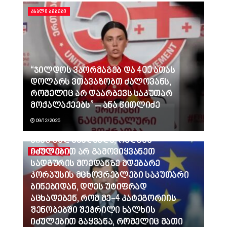
ᲐᲮᲐᲚᲘ ᲐᲛᲑᲔᲑᲘ
“ჯილდოს ვაორმაგებ და 400 ათას
დოლარს ვთავაზობთ ძალოვანს,
რომელიც არ დაარბევს საკუთარ
მოქალაქეებს” – ანა წითლიძე
09/12/2025
ვინც გვლანძღავდა, რადგან
იძულებით არ გამოვიყვანეთ
ᲐᲮᲐᲚᲘ ᲐᲛᲑᲔᲑᲘ
სადგურის მოედანზე მდებარე
კორპუსის მცხოვრებლები საკუთარი
ბინებიდან, დღეს უტიფრად
აცხადებენ, რომ მე-4 კატეგორიის
შენობებში შეჭრილი ხალხის
იძულებით გაყვანა, რომელიც მათი