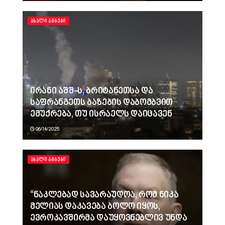
ᲐᲮᲐᲚᲘ ᲐᲛᲑᲔᲑᲘ
ირანი აშშ-ს, ბრიტანეთსა და
საფრანგეთს ბაზების დაბომბვით
ემუქრება, თუ ისრაელს დაიცავენ
06/14/2025
ᲐᲮᲐᲚᲘ ᲐᲛᲑᲔᲑᲘ
“ნაკლებად სავარაუდოა, რომ ნიკა
მელიას დაკავება ბოლო იყოს,
ევროკავშირმა დაუყოვნებლივ უნდა