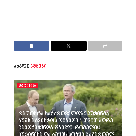
ახალი
ამბები
ᲐᲜᲐᲚᲘᲢᲘᲙᲐ
რა უთხრა საქართველოზე პუტინმა
ბუშს აგვისტოს ომამდე 4 თვით ადრე –
გამოქვეყნდა ფაილი, რომელიც
პუტინისა და ბუშის სოჭში გამართულ