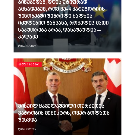
ბინებიდან, დღეს უტიფრად
აცხადებენ, რომ მე-4 კატეგორიის
შენობებში შეჭრილი ხალხის
იძულებით გაყვანა, რომელიც მათი
საკუთრება არაა, დანაშაულია –
კალაძე
07/24/2025
ᲐᲮᲐᲚᲘ ᲐᲛᲑᲔᲑᲘ
მიხეილ ყაველაშვილი თურქეთის
ვაჭრობის მინისტრს, ომერ ბოლათს
შეხვდა
07/16/2025