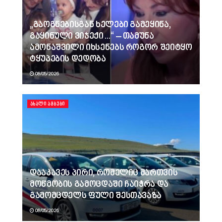
„გაოგნებისგან ხელები გამეყინა,
გაყინული ვიჯექი…“ – თამუნა
ამონაშვილი იხსენებს როგორ შეიტყო
ტყუპების დედობა
08/05/2026
ᲐᲮᲐᲚᲘ ᲐᲛᲑᲔᲑᲘ
დააკავეს პირი, რომელიც მართვის
მოწმობის გამოცდაში ჩაიჭრა და
გამომცდელს ფული შესთავაზა
08/05/2026