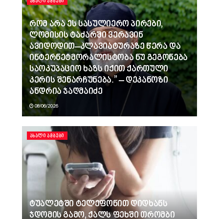
ᲐᲮᲐᲚᲘ ᲐᲛᲑᲔᲑᲘ
რომ არა ეს სასულიერო პირები,
ლომისის ტაძარში ვერავინ
ავიდოდით–კლავიატურაზე წერა და
ინტერნეტმორალისტობა ნუ გეგონება
საოკუპაციო ხაზს იქით ქართული
კერის შენარჩუნება.” – დეკანოზი
ანდრია ჯაღმაიძე
08/06/2026
ᲐᲮᲐᲚᲘ ᲐᲛᲑᲔᲑᲘ
ტუალეტში ტელეფონით დიდხანს
ჯდომის გამო, ქალს ფეხში თრომბი