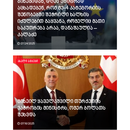
ბინებიდან, დღეს უტიფრად
აცხადებენ, რომ მე-4 კატეგორიის
შენობებში შეჭრილი ხალხის
იძულებით გაყვანა, რომელიც მათი
საკუთრება არაა, დანაშაულია –
კალაძე
07/24/2025
ᲐᲮᲐᲚᲘ ᲐᲛᲑᲔᲑᲘ
მიხეილ ყაველაშვილი თურქეთის
ვაჭრობის მინისტრს, ომერ ბოლათს
შეხვდა
07/16/2025