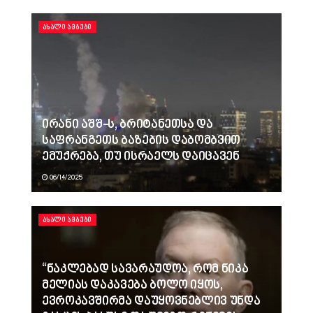
ᲐᲮᲐᲚᲘ ᲐᲛᲑᲔᲑᲘ
ირანი აშშ-ს, ბრიტანეთსა და
საფრანგეთს ბაზების დაბომბვით
ემუქრება, თუ ისრაელს დაიცავენ
06/14/2025
ᲐᲮᲐᲚᲘ ᲐᲛᲑᲔᲑᲘ
“ნაკლებად სავარაუდოა, რომ ნიკა
მელიას დაკავება ბოლო იყოს,
ევროკავშირმა დაუყოვნებლივ უნდა