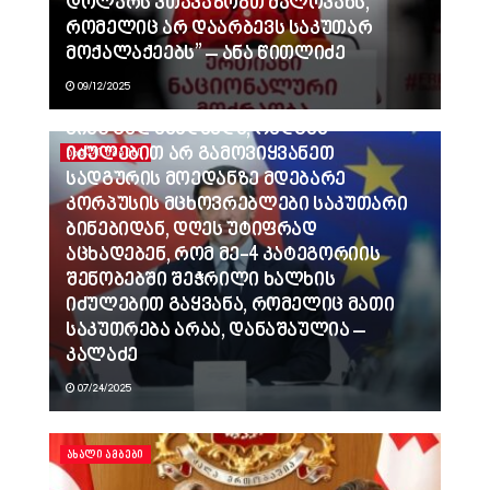
დოლარს ვთავაზობთ ძალოვანს,
რომელიც არ დაარბევს საკუთარ
მოქალაქეებს” – ანა წითლიძე
09/12/2025
ვინც გვლანძღავდა, რადგან
იძულებით არ გამოვიყვანეთ
ᲐᲮᲐᲚᲘ ᲐᲛᲑᲔᲑᲘ
სადგურის მოედანზე მდებარე
კორპუსის მცხოვრებლები საკუთარი
ბინებიდან, დღეს უტიფრად
აცხადებენ, რომ მე-4 კატეგორიის
შენობებში შეჭრილი ხალხის
იძულებით გაყვანა, რომელიც მათი
საკუთრება არაა, დანაშაულია –
კალაძე
07/24/2025
ᲐᲮᲐᲚᲘ ᲐᲛᲑᲔᲑᲘ