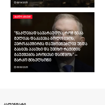
06/14/2025
ᲐᲮᲐᲚᲘ ᲐᲛᲑᲔᲑᲘ
“ნაკლებად სავარაუდოა, რომ ნიკა
მელიას დაკავება ბოლო იყოს,
ევროკავშირმა დაუყოვნებლივ უნდა
გასცეს პასუხი და უვიზო რეჟიმის
გაუქმების პროცესი დაიწყოს“ –
მარკო მიხელსონი
05/30/2025