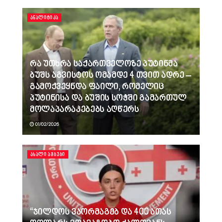
ᲐᲜᲐᲚᲘᲢᲘᲙᲐ
რა უთხრა საქართველოზე პუტინმა
ბუშს აგვისტოს ომამდე 4 თვით ადრე –
გამოქვეყნდა ფაილი, რომელიც
პუტინისა და ბუშის სოჭში გამართულ
მოლაპარაკებებს აღწერს
01/02/2026
ᲐᲮᲐᲚᲘ ᲐᲛᲑᲔᲑᲘ
“ჯილდოს ვაორმაგებ და 400 ათას