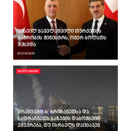
მიხეილ ყაველაშვილი თურქეთის
ვაჭრობის მინისტრს, ომერ ბოლათს
შეხვდა
07/16/2025
ᲐᲮᲐᲚᲘ ᲐᲛᲑᲔᲑᲘ
ირანი აშშ-ს, ბრიტანეთსა და
საფრანგეთს ბაზების დაბომბვით
ემუქრება, თუ ისრაელს დაიცავენ