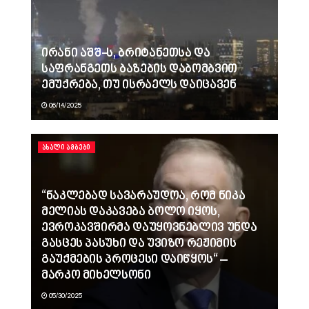
ირანი აშშ-ს, ბრიტანეთსა და
საფრანგეთს ბაზების დაბომბვით
ემუქრება, თუ ისრაელს დაიცავენ
06/14/2025
ᲐᲮᲐᲚᲘ ᲐᲛᲑᲔᲑᲘ
“ნაკლებად სავარაუდოა, რომ ნიკა
მელიას დაკავება ბოლო იყოს,
ევროკავშირმა დაუყოვნებლივ უნდა
გასცეს პასუხი და უვიზო რეჟიმის
გაუქმების პროცესი დაიწყოს“ –
მარკო მიხელსონი
05/30/2025