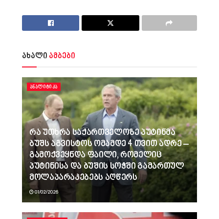
ახალი
ამბები
ᲐᲜᲐᲚᲘᲢᲘᲙᲐ
რა უთხრა საქართველოზე პუტინმა
ბუშს აგვისტოს ომამდე 4 თვით ადრე –
გამოქვეყნდა ფაილი, რომელიც
პუტინისა და ბუშის სოჭში გამართულ
მოლაპარაკებებს აღწერს
01/02/2026