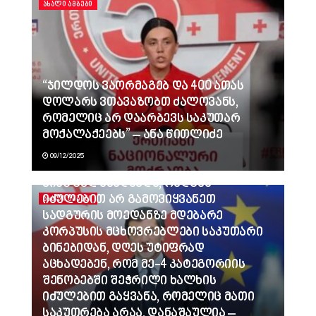
ᲐᲮᲐᲚᲘ ᲐᲛᲑᲔᲑᲘ
“ჯილდოს ვაორმაგებ და 400 ათას
დოლარს ვთავაზობთ ძალოვანს,
რომელიც არ დაარბევს საკუთარ
მოქალაქეებს” – ანა წითლიძე
09/12/2025
ვინც გვლანძღავდა, რადგან
იძულებით არ გამოვიყვანეთ
ᲐᲮᲐᲚᲘ ᲐᲛᲑᲔᲑᲘ
სადგურის მოედანზე მდებარე
კორპუსის მცხოვრებლები საკუთარი
ბინებიდან, დღეს უტიფრად
აცხადებენ, რომ მე-4 კატეგორიის
შენობებში შეჭრილი ხალხის
იძულებით გაყვანა, რომელიც მათი
საკუთრება არაა, დანაშაულია –