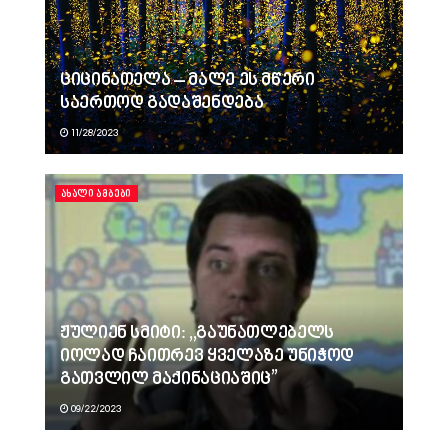
ციცინათელა – მალე ეს მწერი
საერთოდ გადაშენდება
11/28/2023
ᲐᲮᲐᲚᲘ ᲐᲛᲑᲔᲑᲘ
ჟულიენ სმიტი: ,,გაუნათლებელს
იოლად ჩაითრევ ყველაზე უნიჭოდ
გათვლილ მაქინაციაშიც”
09/22/2023