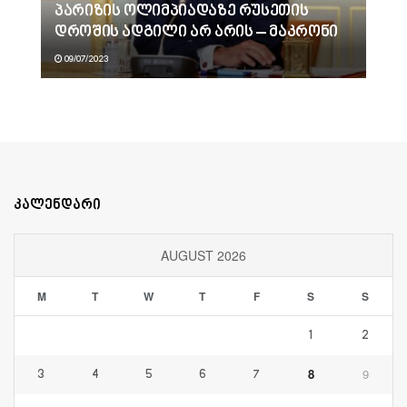
პარიზის ოლიმპიადაზე რუსეთის
დროშის ადგილი არ არის – მაკრონი
09/07/2023
კალენდარი
AUGUST 2026
M
T
W
T
F
S
S
1
2
8
9
3
4
5
6
7