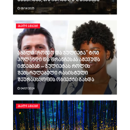
06/14/2025
ᲐᲮᲐᲚᲘ ᲐᲛᲑᲔᲑᲘ
ახალი “რომეო და ჯულიეტა” ტომ
ჰოლანდი და ფრანჩესკა ამევუდა
იქნებიან – ჯულიეტას როლის
შემსრულებელი რასისტული
შეურაცხყოფის ობიექტი გახდა
04/07/2024
ᲐᲮᲐᲚᲘ ᲐᲛᲑᲔᲑᲘ