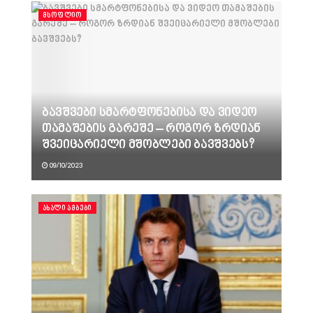
ᲛᲡᲝᲤᲚᲘᲝ
ბავშვები სმარტფონებისა და ვიდეო
თამაშების გარეშე – როგორ ზრდიან
შვეიცარიელი მშობლები ბავშვებს?
09/10/2023
ᲐᲮᲐᲚᲘ ᲐᲛᲑᲔᲑᲘ