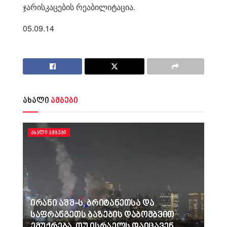
ჯარისკაცების რეაბილიტაცია.
05.09.14
ახალი
ამბები
ᲐᲮᲐᲚᲘ ᲐᲛᲑᲔᲑᲘ
ირანი აშშ-ს, ბრიტანეთსა და
საფრანგეთს ბაზების დაბომბვით
ემუქრება, თუ ისრაელს დაიცავენ