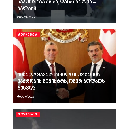
საკუთრება არაა, დანაშაულია –
კალაძე
07/24/2025
ᲐᲮᲐᲚᲘ ᲐᲛᲑᲔᲑᲘ
მიხეილ ყაველაშვილი თურქეთის
ვაჭრობის მინისტრს, ომერ ბოლათს
შეხვდა
07/16/2025
ᲐᲮᲐᲚᲘ ᲐᲛᲑᲔᲑᲘ