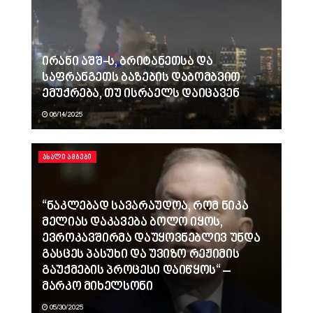
ირანი აშშ-ს, ბრიტანეთსა და
საფრანგეთს ბაზების დაბომბვით
ემუქრება, თუ ისრაელს დაიცავენ
06/14/2025
ᲐᲮᲐᲚᲘ ᲐᲛᲑᲔᲑᲘ
“ნაკლებად სავარაუდოა, რომ ნიკა
მელიას დაკავება ბოლო იყოს,
ევროკავშირმა დაუყოვნებლივ უნდა
გასცეს პასუხი და უვიზო რეჟიმის
გაუქმების პროცესი დაიწყოს“ –
მარკო მიხელსონი
05/30/2025