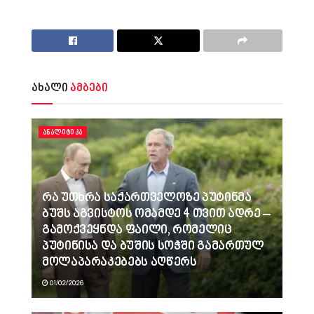
ახალი
ამბები
ᲐᲜᲐᲚᲘᲢᲘᲙᲐ
რა უთხრა საქართველოზე პუტინმა
ბუშს აგვისტოს ომამდე 4 თვით ადრე –
გამოქვეყნდა ფაილი, რომელიც
პუტინისა და ბუშის სოჭში გამართულ
მოლაპარაკებებს აღწერს
01/02/2026