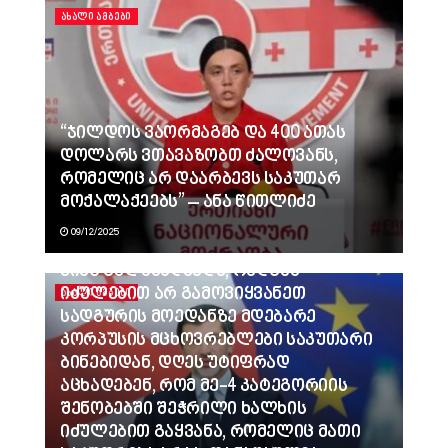
ᲐᲮᲐᲚᲘ ᲐᲛᲑᲔᲑᲘ
“ჯილდოს ვაორმაგებ და 400 ათას
დოლარს ვთავაზობთ ძალოვანს,
რომელიც არ დაარბევს საკუთარ
მოქალაქეებს” – ანა წითლიძე
09/12/2025
ვინც გვლანძღავდა, რადგან
იძულებით არ გამოვიყვანეთ
ᲐᲮᲐᲚᲘ ᲐᲛᲑᲔᲑᲘ
სადგურის მოედანზე მდებარე
კორპუსის მცხოვრებლები საკუთარი
ბინებიდან, დღეს უტიფრად
აცხადებენ, რომ მე-4 კატეგორიის
შენობებში შეჭრილი ხალხის
იძულებით გაყვანა, რომელიც მათი