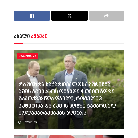
ახალი
ამბები
ᲐᲜᲐᲚᲘᲢᲘᲙᲐ
რა უთხრა საქართველოზე პუტინმა
ბუშს აგვისტოს ომამდე 4 თვით ადრე –
გამოქვეყნდა ფაილი, რომელიც
პუტინისა და ბუშის სოჭში გამართულ
მოლაპარაკებებს აღწერს
01/02/2026