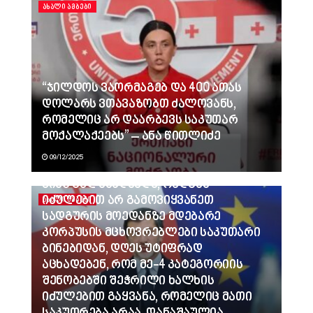
ᲐᲮᲐᲚᲘ ᲐᲛᲑᲔᲑᲘ
“ჯილდოს ვაორმაგებ და 400 ათას
დოლარს ვთავაზობთ ძალოვანს,
რომელიც არ დაარბევს საკუთარ
მოქალაქეებს” – ანა წითლიძე
09/12/2025
ვინც გვლანძღავდა, რადგან
იძულებით არ გამოვიყვანეთ
ᲐᲮᲐᲚᲘ ᲐᲛᲑᲔᲑᲘ
სადგურის მოედანზე მდებარე
კორპუსის მცხოვრებლები საკუთარი
ბინებიდან, დღეს უტიფრად
აცხადებენ, რომ მე-4 კატეგორიის
შენობებში შეჭრილი ხალხის
იძულებით გაყვანა, რომელიც მათი