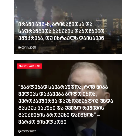
ირანი აშშ-ს, ბრიტანეთსა და
საფრანგეთს ბაზების დაბომბვით
ემუქრება, თუ ისრაელს დაიცავენ
06/14/2025
ᲐᲮᲐᲚᲘ ᲐᲛᲑᲔᲑᲘ
“ნაკლებად სავარაუდოა, რომ ნიკა
მელიას დაკავება ბოლო იყოს,
ევროკავშირმა დაუყოვნებლივ უნდა
გასცეს პასუხი და უვიზო რეჟიმის
გაუქმების პროცესი დაიწყოს“ –
მარკო მიხელსონი
05/30/2025