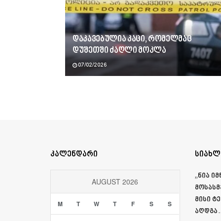
დაკავებულია კაცი, რომელმაც
დუშეთში ძაღლი მოკლა
07/02/2026
კალენდარი
სიახლ
„ნია ი
AUGUST 2026
მოსასმ
მისი ტ
M
T
W
T
F
S
S
აღდგა…