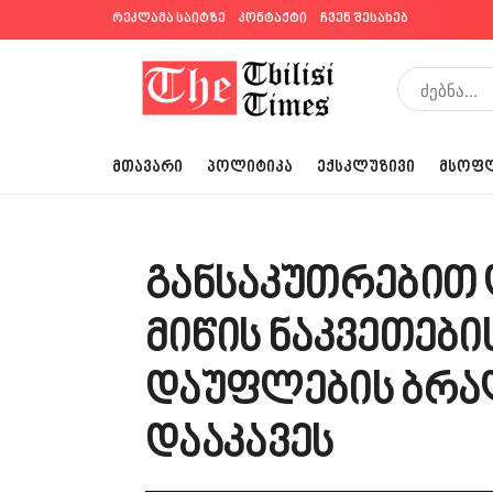
რეკლამა საიტზე
კონტაქტი
ჩვენ შესახებ
ᲛᲗᲐᲕᲐᲠᲘ
ᲞᲝᲚᲘᲢᲘᲙᲐ
ᲔᲥᲡᲙᲚᲣᲖᲘᲕᲘ
ᲛᲡᲝᲤ
განსაკუთრებით
მიწის ნაკვეთე
დაუფლების ბრა
დააკავეს