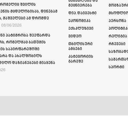
Განათლება Და
 რომელიც შვილის
Მეცნიერება
Მოგზაურ
ენის მცდელობისას, დინებამ
Დიპ.დაიჯესტი
Მსოფლი
ა, მაშველები ამ დრომდე
Ეკონომიკა
Პერსონა
08/06/2026
Ექსკლუზივი
Პოლიტიკ
ნი პატიმრობა შეეფარდა
Ვიდეო
Რელიგია
რს, რომელმაც ბათუმის
Თბილისური
Რჩევები
Ამბები
ის საპირფარეშოში
Საზოგად
არა და ახალშობილს
Კატეგორიის
Სამართა
Გარეშე
დილო დაზიანებები მიაყენა
Სპორტი
026