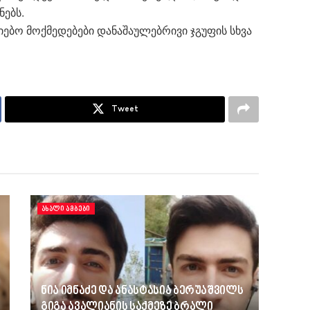
ებს.
იებო მოქმედებები დანაშაულებრივი ჯგუფის სხვა
Tweet
ᲐᲮᲐᲚᲘ ᲐᲛᲑᲔᲑᲘ
ნია იმნაძე და ანასტასია ბერუაშვილს
გიგა ავალიანის საქმეზე ბრალი