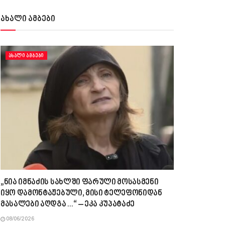
ახალი ამბები
ᲐᲮᲐᲚᲘ ᲐᲛᲑᲔᲑᲘ
„ნია იმნაძის სახლში ფარული მოსასმენი
იყო დამონტაჟებული, მისი ტელეფონიდან
მასალები აღდგა…“ – ეკა კუპატაძე
08/06/2026