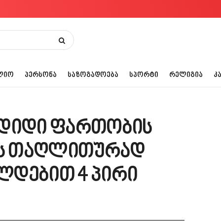
ᲚᲘᲝ
ᲞᲔᲠᲡᲝᲜᲐ
ᲡᲐᲖᲝᲒᲐᲓᲝᲔᲑᲐ
ᲡᲞᲝᲠᲢᲘ
ᲠᲔᲚᲘᲒᲘᲐ
Კ
 დიდი ფართობის
ბის თაღლითურად
ლდებით 4 პირი