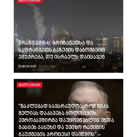
ᲐᲮᲐᲚᲘ ᲐᲛᲑᲔᲑᲘ
ირანი აშშ-ს, ბრიტანეთსა და
საფრანგეთს ბაზების დაბომბვით
ემუქრება, თუ ისრაელს დაიცავენ
06/14/2025
ᲐᲮᲐᲚᲘ ᲐᲛᲑᲔᲑᲘ
“ნაკლებად სავარაუდოა, რომ ნიკა
მელიას დაკავება ბოლო იყოს,
ევროკავშირმა დაუყოვნებლივ უნდა
გასცეს პასუხი და უვიზო რეჟიმის
გაუქმების პროცესი დაიწყოს“ –