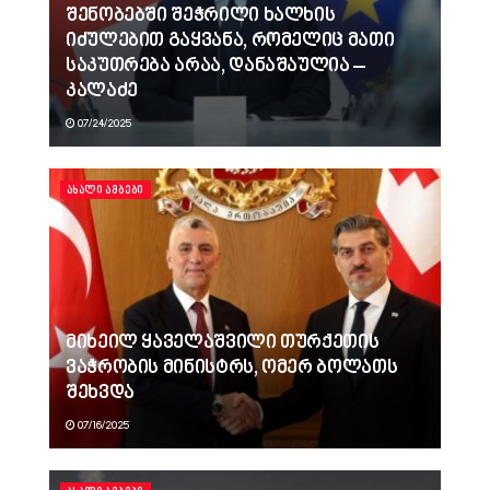
შენობებში შეჭრილი ხალხის
იძულებით გაყვანა, რომელიც მათი
საკუთრება არაა, დანაშაულია –
კალაძე
07/24/2025
ᲐᲮᲐᲚᲘ ᲐᲛᲑᲔᲑᲘ
მიხეილ ყაველაშვილი თურქეთის
ვაჭრობის მინისტრს, ომერ ბოლათს
შეხვდა
07/16/2025