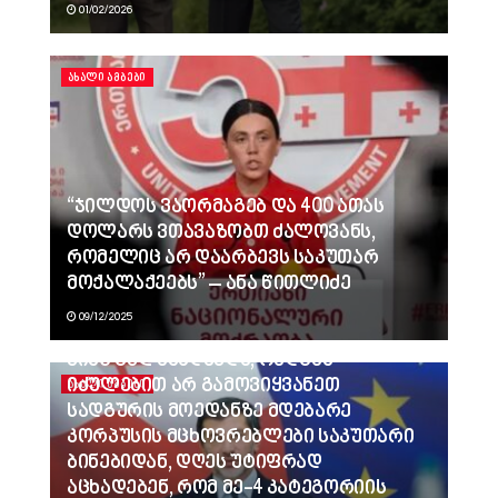
01/02/2026
ᲐᲮᲐᲚᲘ ᲐᲛᲑᲔᲑᲘ
“ჯილდოს ვაორმაგებ და 400 ათას
დოლარს ვთავაზობთ ძალოვანს,
რომელიც არ დაარბევს საკუთარ
მოქალაქეებს” – ანა წითლიძე
09/12/2025
ვინც გვლანძღავდა, რადგან
იძულებით არ გამოვიყვანეთ
ᲐᲮᲐᲚᲘ ᲐᲛᲑᲔᲑᲘ
სადგურის მოედანზე მდებარე
კორპუსის მცხოვრებლები საკუთარი
ბინებიდან, დღეს უტიფრად
აცხადებენ, რომ მე-4 კატეგორიის