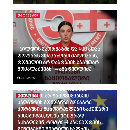
ᲐᲮᲐᲚᲘ ᲐᲛᲑᲔᲑᲘ
“ჯილდოს ვაორმაგებ და 400 ათას
დოლარს ვთავაზობთ ძალოვანს,
რომელიც არ დაარბევს საკუთარ
მოქალაქეებს” – ანა წითლიძე
09/12/2025
ვინც გვლანძღავდა, რადგან
იძულებით არ გამოვიყვანეთ
ᲐᲮᲐᲚᲘ ᲐᲛᲑᲔᲑᲘ
სადგურის მოედანზე მდებარე
კორპუსის მცხოვრებლები საკუთარი
ბინებიდან, დღეს უტიფრად
აცხადებენ, რომ მე-4 კატეგორიის
შენობებში შეჭრილი ხალხის