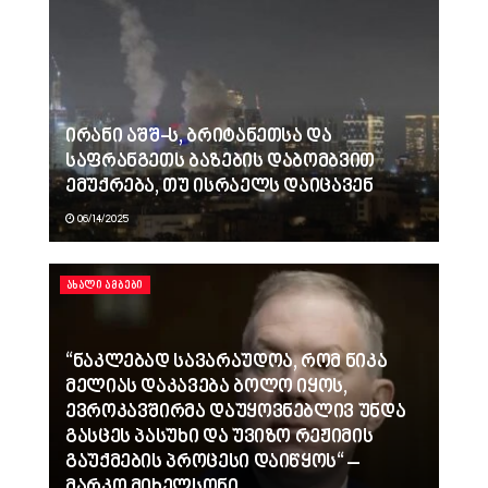
ირანი აშშ-ს, ბრიტანეთსა და
საფრანგეთს ბაზების დაბომბვით
ემუქრება, თუ ისრაელს დაიცავენ
06/14/2025
ᲐᲮᲐᲚᲘ ᲐᲛᲑᲔᲑᲘ
“ნაკლებად სავარაუდოა, რომ ნიკა
მელიას დაკავება ბოლო იყოს,
ევროკავშირმა დაუყოვნებლივ უნდა
გასცეს პასუხი და უვიზო რეჟიმის
გაუქმების პროცესი დაიწყოს“ –
მარკო მიხელსონი