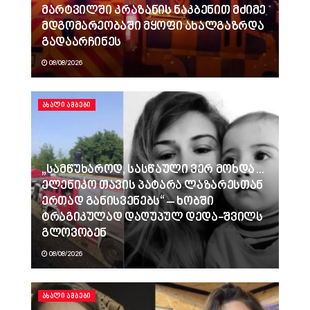
მარტვილში კრაზანის ნაკბენით მძიმე
მდგომარეობაში მყოფი ახალგაზრდა
გადაარჩინეს
08/08/2026
ᲐᲮᲐᲚᲘ ᲐᲛᲑᲔᲑᲘ
„სამწუხაროდ, სასწაული ვერ მოხდა…
ელენიკო თავის პატარა ლაზარესთან
ერთად განისვენებს“ – ხობში
ტრაგიკულად დაღუპულ დედა-შვილს
გლოვობენ
08/08/2026
ᲐᲮᲐᲚᲘ ᲐᲛᲑᲔᲑᲘ