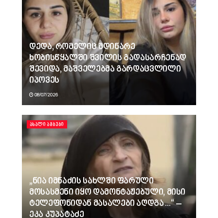
დედა, რომელიც მდინარე
ხობისწყალში შვილის გადასარჩენად
შევიდა, მაშველებმა გარდაცვლილი
იპოვეს
08/07/2026
ᲐᲮᲐᲚᲘ ᲐᲛᲑᲔᲑᲘ
„ნია იმნაძის სახლში ფარული
მოსასმენი იყო დამონტაჟებული, მისი
ტელეფონიდან მასალები აღდგა…“ –
ეკა კუპატაძე