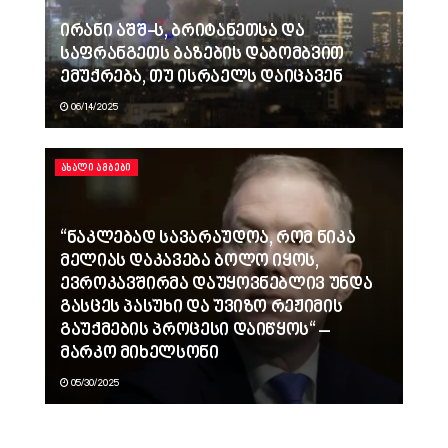
ირანი აშშ-ს, ბრიტანეთსა და
საფრანგეთს ბაზების დაბომბვით
ემუქრება, თუ ისრაელს დაიცავენ
06/14/2025
ᲐᲮᲐᲚᲘ ᲐᲛᲑᲔᲑᲘ
“ნაკლებად სავარაუდოა, რომ ნიკა
მელიას დაკავება ბოლო იყოს,
ევროკავშირმა დაუყოვნებლივ უნდა
გასცეს პასუხი და უვიზო რეჟიმის
გაუქმების პროცესი დაიწყოს“ –
მარკო მიხელსონი
05/30/2025