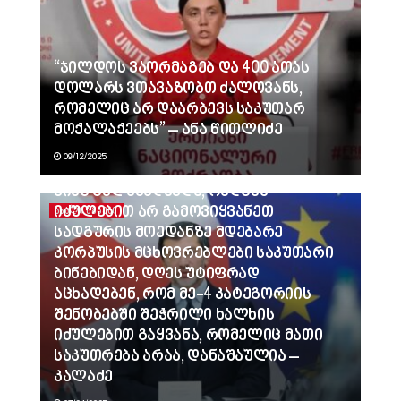
“ჯილდოს ვაორმაგებ და 400 ათას
დოლარს ვთავაზობთ ძალოვანს,
რომელიც არ დაარბევს საკუთარ
მოქალაქეებს” – ანა წითლიძე
09/12/2025
ვინც გვლანძღავდა, რადგან
იძულებით არ გამოვიყვანეთ
ᲐᲮᲐᲚᲘ ᲐᲛᲑᲔᲑᲘ
სადგურის მოედანზე მდებარე
კორპუსის მცხოვრებლები საკუთარი
ბინებიდან, დღეს უტიფრად
აცხადებენ, რომ მე-4 კატეგორიის
შენობებში შეჭრილი ხალხის
იძულებით გაყვანა, რომელიც მათი
საკუთრება არაა, დანაშაულია –
კალაძე