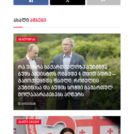
ახალი
ამბები
ᲐᲜᲐᲚᲘᲢᲘᲙᲐ
რა უთხრა საქართველოზე პუტინმა
ბუშს აგვისტოს ომამდე 4 თვით ადრე –
გამოქვეყნდა ფაილი, რომელიც
პუტინისა და ბუშის სოჭში გამართულ
მოლაპარაკებებს აღწერს
01/02/2026
ᲐᲮᲐᲚᲘ ᲐᲛᲑᲔᲑᲘ