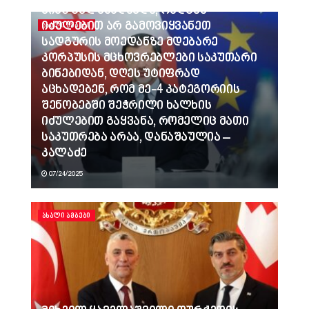
ვინც გვლანძღავდა, რადგან
იძულებით არ გამოვიყვანეთ
ᲐᲮᲐᲚᲘ ᲐᲛᲑᲔᲑᲘ
სადგურის მოედანზე მდებარე
კორპუსის მცხოვრებლები საკუთარი
ბინებიდან, დღეს უტიფრად
აცხადებენ, რომ მე-4 კატეგორიის
შენობებში შეჭრილი ხალხის
იძულებით გაყვანა, რომელიც მათი
საკუთრება არაა, დანაშაულია –
კალაძე
07/24/2025
ᲐᲮᲐᲚᲘ ᲐᲛᲑᲔᲑᲘ