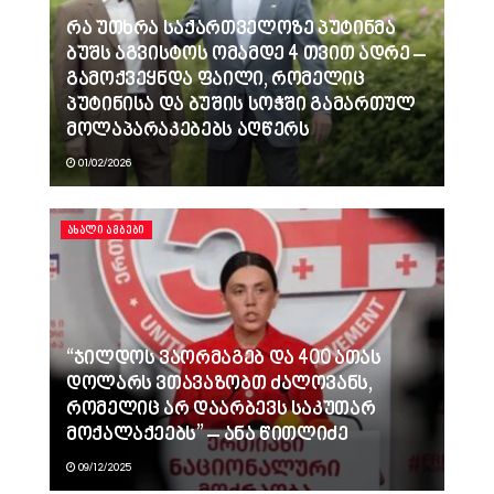
რა უთხრა საქართველოზე პუტინმა
ბუშს აგვისტოს ომამდე 4 თვით ადრე –
გამოქვეყნდა ფაილი, რომელიც
პუტინისა და ბუშის სოჭში გამართულ
მოლაპარაკებებს აღწერს
01/02/2026
ᲐᲮᲐᲚᲘ ᲐᲛᲑᲔᲑᲘ
“ჯილდოს ვაორმაგებ და 400 ათას
დოლარს ვთავაზობთ ძალოვანს,
რომელიც არ დაარბევს საკუთარ
მოქალაქეებს” – ანა წითლიძე
09/12/2025