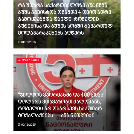
რა უთხრა საქართველოზე პუტინმა
ბუშს აგვისტოს ომამდე 4 თვით ადრე –
გამოქვეყნდა ფაილი, რომელიც
პუტინისა და ბუშის სოჭში გამართულ
მოლაპარაკებებს აღწერს
01/02/2026
ᲐᲮᲐᲚᲘ ᲐᲛᲑᲔᲑᲘ
“ჯილდოს ვაორმაგებ და 400 ათას
დოლარს ვთავაზობთ ძალოვანს,
რომელიც არ დაარბევს საკუთარ
მოქალაქეებს” – ანა წითლიძე
09/12/2025