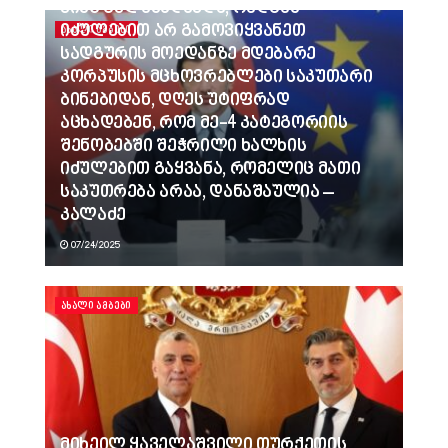
ვინც გვლანძღავდა, რადგან
იძულებით არ გამოვიყვანეთ
ᲐᲮᲐᲚᲘ ᲐᲛᲑᲔᲑᲘ
სადგურის მოედანზე მდებარე
კორპუსის მცხოვრებლები საკუთარი
ბინებიდან, დღეს უტიფრად
აცხადებენ, რომ მე-4 კატეგორიის
შენობებში შეჭრილი ხალხის
იძულებით გაყვანა, რომელიც მათი
საკუთრება არაა, დანაშაულია –
კალაძე
07/24/2025
ᲐᲮᲐᲚᲘ ᲐᲛᲑᲔᲑᲘ
მიხეილ ყაველაშვილი თურქეთის