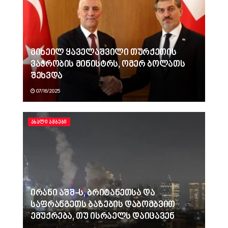
მიხეილ ყაველაშვილი თურქეთის
ვაჭრობის მინისტრს, ომერ ბოლათს
შეხვდა
07/16/2025
ᲐᲮᲐᲚᲘ ᲐᲛᲑᲔᲑᲘ
ირანი აშშ-ს, ბრიტანეთსა და
საფრანგეთს ბაზების დაბომბვით
ემუქრება, თუ ისრაელს დაიცავენ