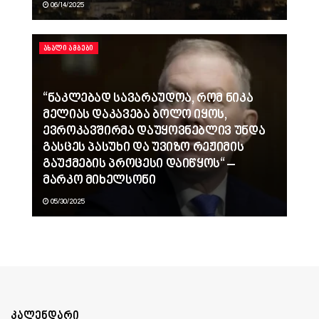
06/14/2025
ᲐᲮᲐᲚᲘ ᲐᲛᲑᲔᲑᲘ
“ნაკლებად სავარაუდოა, რომ ნიკა
მელიას დაკავება ბოლო იყოს,
ევროკავშირმა დაუყოვნებლივ უნდა
გასცეს პასუხი და უვიზო რეჟიმის
გაუქმების პროცესი დაიწყოს“ –
მარკო მიხელსონი
05/30/2025
კალენდარი