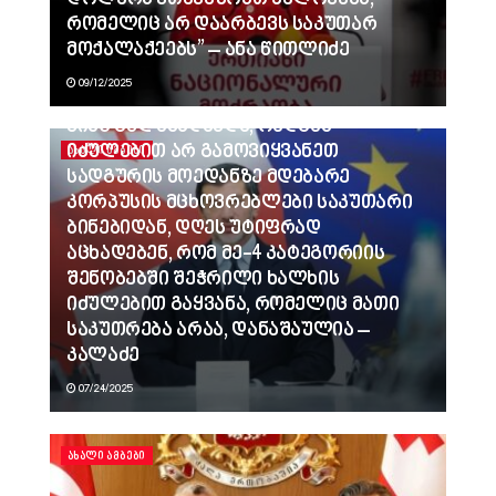
რომელიც არ დაარბევს საკუთარ
მოქალაქეებს” – ანა წითლიძე
09/12/2025
ვინც გვლანძღავდა, რადგან
იძულებით არ გამოვიყვანეთ
ᲐᲮᲐᲚᲘ ᲐᲛᲑᲔᲑᲘ
სადგურის მოედანზე მდებარე
კორპუსის მცხოვრებლები საკუთარი
ბინებიდან, დღეს უტიფრად
აცხადებენ, რომ მე-4 კატეგორიის
შენობებში შეჭრილი ხალხის
იძულებით გაყვანა, რომელიც მათი
საკუთრება არაა, დანაშაულია –
კალაძე
07/24/2025
ᲐᲮᲐᲚᲘ ᲐᲛᲑᲔᲑᲘ