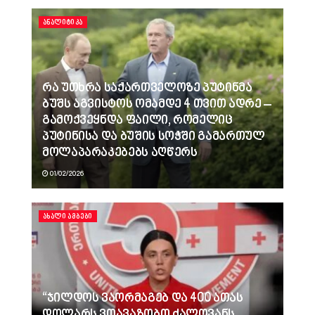
ᲐᲜᲐᲚᲘᲢᲘᲙᲐ
რა უთხრა საქართველოზე პუტინმა
ბუშს აგვისტოს ომამდე 4 თვით ადრე –
გამოქვეყნდა ფაილი, რომელიც
პუტინისა და ბუშის სოჭში გამართულ
მოლაპარაკებებს აღწერს
01/02/2026
ᲐᲮᲐᲚᲘ ᲐᲛᲑᲔᲑᲘ
“ჯილდოს ვაორმაგებ და 400 ათას
დოლარს ვთავაზობთ ძალოვანს,