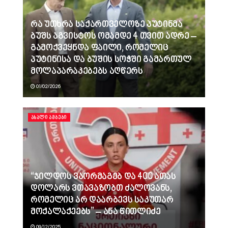
რა უთხრა საქართველოზე პუტინმა
ბუშს აგვისტოს ომამდე 4 თვით ადრე –
გამოქვეყნდა ფაილი, რომელიც
პუტინისა და ბუშის სოჭში გამართულ
მოლაპარაკებებს აღწერს
01/02/2026
ᲐᲮᲐᲚᲘ ᲐᲛᲑᲔᲑᲘ
“ჯილდოს ვაორმაგებ და 400 ათას
დოლარს ვთავაზობთ ძალოვანს,
რომელიც არ დაარბევს საკუთარ
მოქალაქეებს” – ანა წითლიძე
09/12/2025