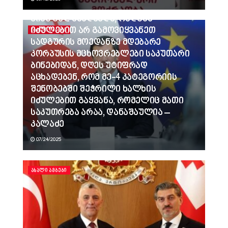
ვინც გვლანძღავდა, რადგან
იძულებით არ გამოვიყვანეთ
ᲐᲮᲐᲚᲘ ᲐᲛᲑᲔᲑᲘ
სადგურის მოედანზე მდებარე
კორპუსის მცხოვრებლები საკუთარი
ბინებიდან, დღეს უტიფრად
აცხადებენ, რომ მე-4 კატეგორიის
შენობებში შეჭრილი ხალხის
იძულებით გაყვანა, რომელიც მათი
საკუთრება არაა, დანაშაულია –
კალაძე
07/24/2025
ᲐᲮᲐᲚᲘ ᲐᲛᲑᲔᲑᲘ