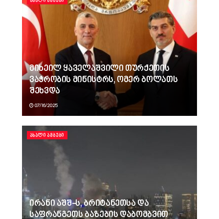
ᲐᲮᲐᲚᲘ ᲐᲛᲑᲔᲑᲘ
მიხეილ ყაველაშვილი თურქეთის
ვაჭრობის მინისტრს, ომერ ბოლათს
შეხვდა
07/16/2025
ᲐᲮᲐᲚᲘ ᲐᲛᲑᲔᲑᲘ
ირანი აშშ-ს, ბრიტანეთსა და
საფრანგეთს ბაზების დაბომბვით