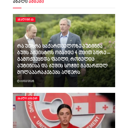
ახალი
ამბები
ᲐᲜᲐᲚᲘᲢᲘᲙᲐ
რა უთხრა საქართველოზე პუტინმა
ბუშს აგვისტოს ომამდე 4 თვით ადრე –
გამოქვეყნდა ფაილი, რომელიც
პუტინისა და ბუშის სოჭში გამართულ
მოლაპარაკებებს აღწერს
01/02/2026
ᲐᲮᲐᲚᲘ ᲐᲛᲑᲔᲑᲘ