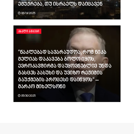
ემუქრება, თუ ისრაელს დაიცავენ
06/14/2025
ᲐᲮᲐᲚᲘ ᲐᲛᲑᲔᲑᲘ
“ნაკლებად სავარაუდოა, რომ ნიკა
მელიას დაკავება ბოლო იყოს,
ევროკავშირმა დაუყოვნებლივ უნდა
გასცეს პასუხი და უვიზო რეჟიმის
გაუქმების პროცესი დაიწყოს“ –
მარკო მიხელსონი
05/30/2025