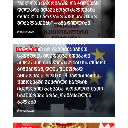
“ჯილდოს ვაორმაგებ და 400 ათას
დოლარს ვთავაზობთ ძალოვანს,
რომელიც არ დაარბევს საკუთარ
მოქალაქეებს” – ანა წითლიძე
09/12/2025
ვინც გვლანძღავდა, რადგან
იძულებით არ გამოვიყვანეთ
ᲐᲮᲐᲚᲘ ᲐᲛᲑᲔᲑᲘ
სადგურის მოედანზე მდებარე
კორპუსის მცხოვრებლები საკუთარი
ბინებიდან, დღეს უტიფრად
აცხადებენ, რომ მე-4 კატეგორიის
შენობებში შეჭრილი ხალხის
იძულებით გაყვანა, რომელიც მათი
საკუთრება არაა, დანაშაულია –
კალაძე
07/24/2025