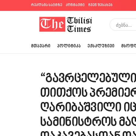
რეკლამა საიტზე
კონტაქტი
ჩვენ შესახებ
ᲛᲗᲐᲕᲐᲠᲘ
ᲞᲝᲚᲘᲢᲘᲙᲐ
ᲔᲥᲡᲙᲚᲣᲖᲘᲕᲘ
ᲛᲡᲝᲤ
“გავრცელებული
თითქოს პრემიე
ღარიბაშვილი იც
სამინისტროს მა