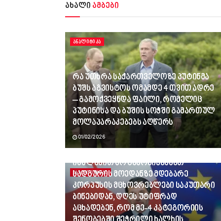
ახალი
ამბები
ᲐᲜᲐᲚᲘᲢᲘᲙᲐ
რა უთხრა საქართველოზე პუტინმა
ბუშს აგვისტოს ომამდე 4 თვით ადრე
– გამოქვეყნდა ფაილი, რომელიც
პუტინისა და ბუშის სოჭში გამართულ
მოლაპარაკებებს აღწერს
01/02/2026
ვინც გვლანძღავდა, რადგან
იძულებით არ გამოვიყვანეთ
სადგურის მოედანზე მდებარე
ᲐᲮᲐᲚᲘ ᲐᲛᲑᲔᲑᲘ
კორპუსის მცხოვრებლები საკუთარი
ბინებიდან, დღეს უტიფრად
აცხადებენ, რომ მე-4 კატეგორიის
შენობებში შეჭრილი ხალხის