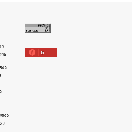
ა
ბი
5
ლის
ობა
ო
ა
ოება
ლი