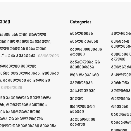
ეები
Categories
Ანალიტიკა
Კულტურ
მნაძის სახლში ფარული
Ახალი Ამბები
Მთავარი
ენი იყო დამონტაჟებული,
Მოვლენე
ელეფონიდან მასალები
Გამოკითხვების
Არქივი
Მკითხვე
08/06/2026
“ – ეკა კუპატაძე
Ბლოგი
Განათლება Და
 რომელიც შვილის
Მეცნიერება
Მოგზაურ
ენის მცდელობისას, დინებამ
Დიპ.დაიჯესტი
Მსოფლი
ა, მაშველები ამ დრომდე
Ეკონომიკა
Პერსონა
08/06/2026
Ექსკლუზივი
Პოლიტიკ
ნი პატიმრობა შეეფარდა
Ვიდეო
Რელიგია
რს, რომელმაც ბათუმის
Თბილისური
Რჩევები
Ამბები
ის საპირფარეშოში
Საზოგად
არა და ახალშობილს
Კატეგორიის
Სამართა
Გარეშე
დილო დაზიანებები მიაყენა
Სპორტი