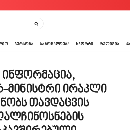
ᲚᲘᲝ
ᲞᲔᲠᲡᲝᲜᲐ
ᲡᲐᲖᲝᲒᲐᲓᲝᲔᲑᲐ
ᲡᲞᲝᲠᲢᲘ
ᲠᲔᲚᲘᲒᲘᲐ
Კ
 ინფორმაცია,
რ-მინისტრი ირაკლი
ნობს თავდაცვის
ღალჩინოსნების