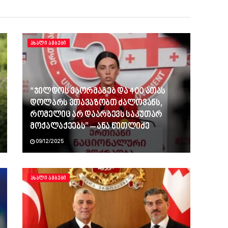
ᲐᲮᲐᲚᲘ ᲐᲛᲑᲔᲑᲘ
“ჯილდოს ვაორმაგებ და 400 ათას
დოლარს ვთავაზობთ ძალოვანს,
რომელიც არ დაარბევს საკუთარ
მოქალაქეებს” – ანა წითლიძე
09/12/2025
ᲐᲮᲐᲚᲘ ᲐᲛᲑᲔᲑᲘ