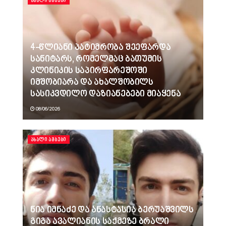
ᲐᲮᲐᲚᲘ ᲐᲛᲑᲔᲑᲘ
4-წლიანი პატიმრობა შეეფარდა
სანიტარს, რომელმაც ბათუმის
კლინიკის საპირფარეშოში
იმშობიარა და ახალშობილს
სასიკვდილო დაზიანებები მიაყენა
08/06/2026
ᲐᲮᲐᲚᲘ ᲐᲛᲑᲔᲑᲘ
ნია იმნაძე და ანასტასია ბერუაშვილს
გიგა ავალიანის საქმეზე ბრალი