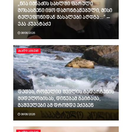
„ნია იმნაძის სახლში ფარული
მოსასმენი იყო დამონტაჟებული, მისი
ტელეფონიდან მასალები აღდგა…“ –
ეკა კუპატაძე
08/06/2026
ᲐᲮᲐᲚᲘ ᲐᲛᲑᲔᲑᲘ
დედას, რომელიც შვილის გადარჩენის
მცდელობისას, დინებამ გაიტაცა,
მაშველები ამ დრომდე ეძებენ
08/06/2026