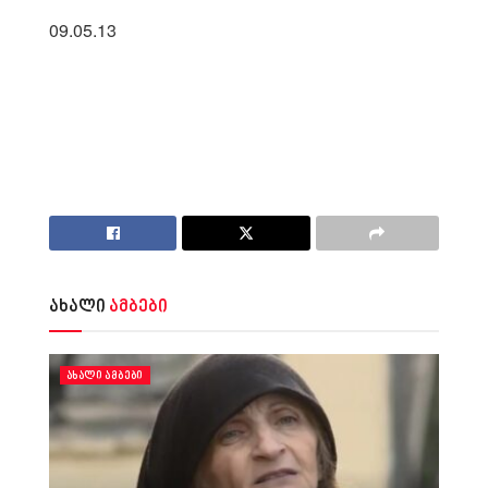
09.05.13
ახალი
ამბები
ᲐᲮᲐᲚᲘ ᲐᲛᲑᲔᲑᲘ