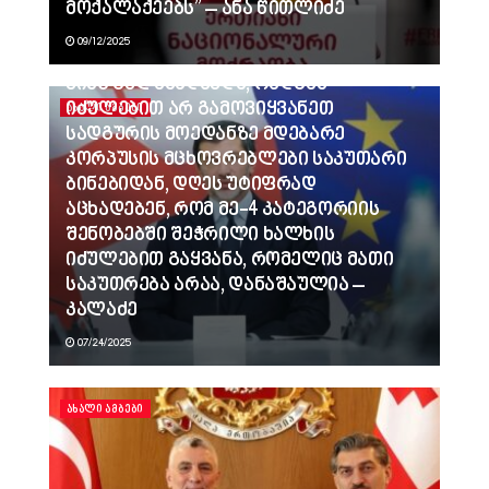
მოქალაქეებს” – ანა წითლიძე
09/12/2025
ვინც გვლანძღავდა, რადგან
იძულებით არ გამოვიყვანეთ
ᲐᲮᲐᲚᲘ ᲐᲛᲑᲔᲑᲘ
სადგურის მოედანზე მდებარე
კორპუსის მცხოვრებლები საკუთარი
ბინებიდან, დღეს უტიფრად
აცხადებენ, რომ მე-4 კატეგორიის
შენობებში შეჭრილი ხალხის
იძულებით გაყვანა, რომელიც მათი
საკუთრება არაა, დანაშაულია –
კალაძე
07/24/2025
ᲐᲮᲐᲚᲘ ᲐᲛᲑᲔᲑᲘ