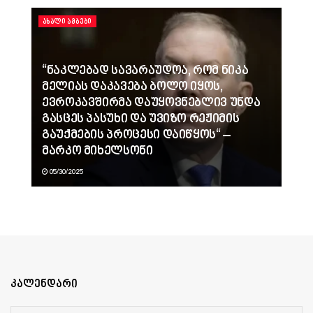
ᲐᲮᲐᲚᲘ ᲐᲛᲑᲔᲑᲘ
“ნაკლებად სავარაუდოა, რომ ნიკა
მელიას დაკავება ბოლო იყოს,
ევროკავშირმა დაუყოვნებლივ უნდა
გასცეს პასუხი და უვიზო რეჟიმის
გაუქმების პროცესი დაიწყოს“ –
მარკო მიხელსონი
05/30/2025
კალენდარი