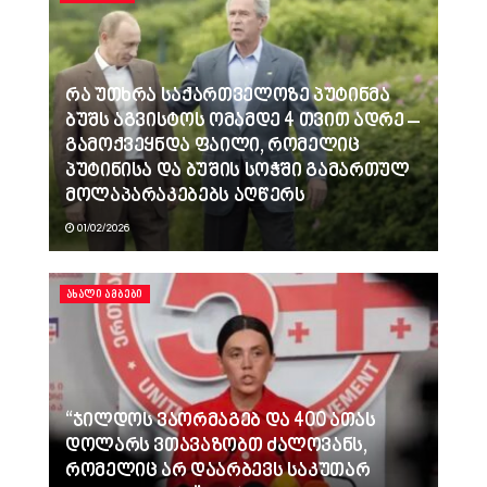
რა უთხრა საქართველოზე პუტინმა
ბუშს აგვისტოს ომამდე 4 თვით ადრე –
გამოქვეყნდა ფაილი, რომელიც
პუტინისა და ბუშის სოჭში გამართულ
მოლაპარაკებებს აღწერს
01/02/2026
ᲐᲮᲐᲚᲘ ᲐᲛᲑᲔᲑᲘ
“ჯილდოს ვაორმაგებ და 400 ათას
დოლარს ვთავაზობთ ძალოვანს,
რომელიც არ დაარბევს საკუთარ