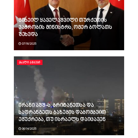
მიხეილ ყაველაშვილი თურქეთის
ვაჭრობის მინისტრს, ომერ ბოლათს
შეხვდა
07/16/2025
ᲐᲮᲐᲚᲘ ᲐᲛᲑᲔᲑᲘ
ირანი აშშ-ს, ბრიტანეთსა და
საფრანგეთს ბაზების დაბომბვით
ემუქრება, თუ ისრაელს დაიცავენ
06/14/2025