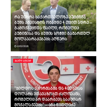
რა უთხრა საქართველოზე პუტინმა
ბუშს აგვისტოს ომამდე 4 თვით ადრე –
გამოქვეყნდა ფაილი, რომელიც
პუტინისა და ბუშის სოჭში გამართულ
მოლაპარაკებებს აღწერს
01/02/2026
ᲐᲮᲐᲚᲘ ᲐᲛᲑᲔᲑᲘ
“ჯილდოს ვაორმაგებ და 400 ათას
დოლარს ვთავაზობთ ძალოვანს,
რომელიც არ დაარბევს საკუთარ
მოქალაქეებს” – ანა წითლიძე