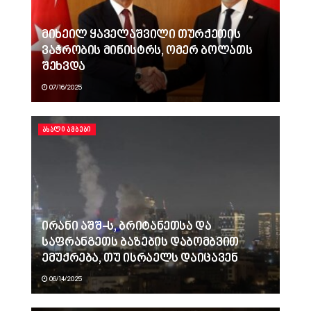
მიხეილ ყაველაშვილი თურქეთის
ვაჭრობის მინისტრს, ომერ ბოლათს
შეხვდა
07/16/2025
ᲐᲮᲐᲚᲘ ᲐᲛᲑᲔᲑᲘ
ირანი აშშ-ს, ბრიტანეთსა და
საფრანგეთს ბაზების დაბომბვით
ემუქრება, თუ ისრაელს დაიცავენ
06/14/2025