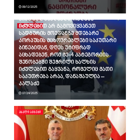
09/12/2025
ვინც გვლანძღავდა, რადგან
იძულებით არ გამოვიყვანეთ
ᲐᲮᲐᲚᲘ ᲐᲛᲑᲔᲑᲘ
სადგურის მოედანზე მდებარე
კორპუსის მცხოვრებლები საკუთარი
ბინებიდან, დღეს უტიფრად
აცხადებენ, რომ მე-4 კატეგორიის
შენობებში შეჭრილი ხალხის
იძულებით გაყვანა, რომელიც მათი
საკუთრება არაა, დანაშაულია –
კალაძე
07/24/2025
ᲐᲮᲐᲚᲘ ᲐᲛᲑᲔᲑᲘ