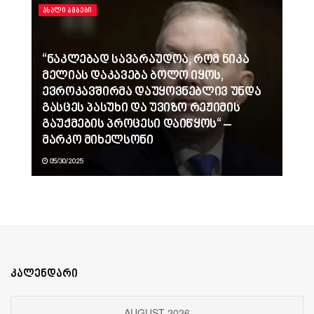
ᲐᲮᲐᲚᲘ ᲐᲛᲑᲔᲑᲘ
“ნაკლებად სავარაუდოა, რომ ნიკა
მელიას დაკავება ბოლო იყოს,
ევროკავშირმა დაუყოვნებლივ უნდა
გასცეს პასუხი და უვიზო რეჟიმის
გაუქმების პროცესი დაიწყოს“ –
მარკო მიხელსონი
05/30/2025
კალენდარი
AUGUST 2026