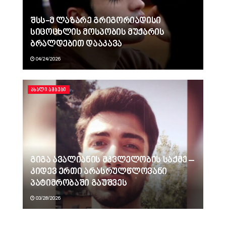
შსს-მ ლაზარე გრიგორიადისი
სიცოცხლის მოსპობის მუქარის
ბრალდებით დააკავა
04/24/2026
ᲐᲮᲐᲚᲘ ᲐᲛᲑᲔᲑᲘ
გიგა ავალიანის მკვლელობის საქმე –
კიდევ ერთი არასრულწლოვანი
პატიმრობაში გაუშვეს
03/28/2026