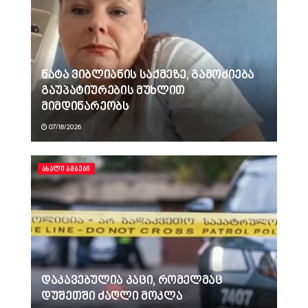
ნატა ვიბლიანის საქმეზე, გამოძიება
გაუპატიურების მუხლით
მიმდინარეობს
07/18/2026
ᲐᲮᲐᲚᲘ ᲐᲛᲑᲔᲑᲘ
დაკავებულია კაცი, რომელმაც
დუშეთში ძაღლი მოკლა