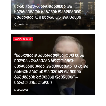
ირანი აშშ-ს, ბრიტანეთსა და
საფრანგეთს ბაზების დაბომბვით
ემუქრება, თუ ისრაელს დაიცავენ
06/14/2025
ᲐᲮᲐᲚᲘ ᲐᲛᲑᲔᲑᲘ
“ნაკლებად სავარაუდოა, რომ ნიკა
მელიას დაკავება ბოლო იყოს,
ევროკავშირმა დაუყოვნებლივ უნდა
გასცეს პასუხი და უვიზო რეჟიმის
გაუქმების პროცესი დაიწყოს“ –
მარკო მიხელსონი
05/30/2025