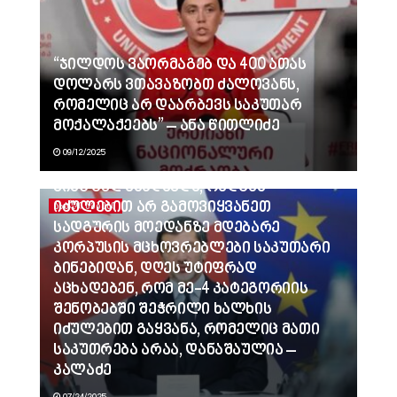
“ჯილდოს ვაორმაგებ და 400 ათას
დოლარს ვთავაზობთ ძალოვანს,
რომელიც არ დაარბევს საკუთარ
მოქალაქეებს” – ანა წითლიძე
09/12/2025
ვინც გვლანძღავდა, რადგან
იძულებით არ გამოვიყვანეთ
ᲐᲮᲐᲚᲘ ᲐᲛᲑᲔᲑᲘ
სადგურის მოედანზე მდებარე
კორპუსის მცხოვრებლები საკუთარი
ბინებიდან, დღეს უტიფრად
აცხადებენ, რომ მე-4 კატეგორიის
შენობებში შეჭრილი ხალხის
იძულებით გაყვანა, რომელიც მათი
საკუთრება არაა, დანაშაულია –
კალაძე