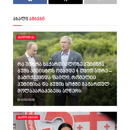
ახალი
ამბები
ᲐᲜᲐᲚᲘᲢᲘᲙᲐ
რა უთხრა საქართველოზე პუტინმა
ბუშს აგვისტოს ომამდე 4 თვით ადრე –
გამოქვეყნდა ფაილი, რომელიც
პუტინისა და ბუშის სოჭში გამართულ
მოლაპარაკებებს აღწერს
01/02/2026
ᲐᲮᲐᲚᲘ ᲐᲛᲑᲔᲑᲘ