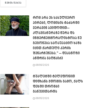
DETAILS
ᲛᲔᲢᲘᲡ ᲜᲐᲮᲕᲐ
რომ არა ეს სასულიერო
პირები, ლომისის ტაძარში
ვერავინ ავიდოდით–
კლავიატურაზე წერა და
ინტერნეტმორალისტობა ნუ
გეგონება საოკუპაციო ხაზს
იქით ქართული კერის
შენარჩუნება.” – დეკანოზი
ანდრია ჯაღმაიძე
08/06/2026
ტუალეტში ტელეფონით
დიდხანს ჯდომის გამო, ქალს
ფეხში თრომბი
განუვითარდა
08/05/2026