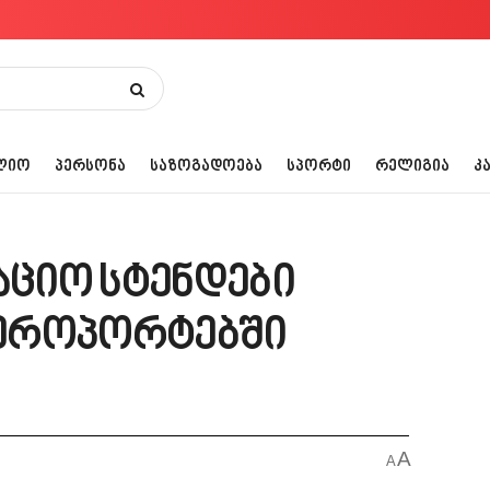
ᲚᲘᲝ
ᲞᲔᲠᲡᲝᲜᲐ
ᲡᲐᲖᲝᲒᲐᲓᲝᲔᲑᲐ
ᲡᲞᲝᲠᲢᲘ
ᲠᲔᲚᲘᲒᲘᲐ
Კ
აციო სტენდები
ეროპორტებში
A
A