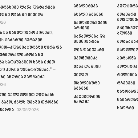
Ანალიტიკა
Კულტურ
გერასიმე ლანა ლატარიას
Ახალი Ამბები
Მთავარი
იდზე ოჯახში მივიდა
Მოვლენე
026
Გამოკითხვების
Არქივი
Მკითხვე
ა ეს სასულიერო პირები,
Ბლოგი
Განათლება Და
ს ტაძარში ვერავინ
Მეცნიერება
Მოგზაურ
ით–კლავიატურაზე წერა და
Დიპ.დაიჯესტი
Მსოფლი
ეტმორალისტობა ნუ
Ეკონომიკა
Პერსონა
ბა საოკუპაციო ხაზს იქით
Ექსკლუზივი
Პოლიტიკ
ი კერის შენარჩუნება.” –
Ვიდეო
Რელიგია
ზი ანდრია ჯაღმაიძე
Თბილისური
Რჩევები
026
Ამბები
Საზოგად
ში ტელეფონით დიდხანს
Კატეგორიის
Სამართა
Გარეშე
 გამო, ქალს ფეხში თრომბი
Სპორტი
08/05/2026
თარდა