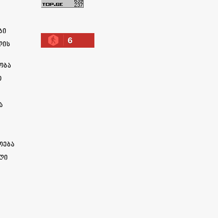
ა
ბი
6
ლის
ობა
ო
ა
ოება
ლი