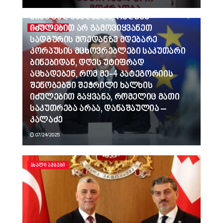
ვინც გვლანძღავდა, რადგან
იძულებით არ გამოვიყვანეთ
ᲐᲮᲐᲚᲘ ᲐᲛᲑᲔᲑᲘ
სადგურის მოედანზე მდებარე
კორპუსის მცხოვრებლები საკუთარი
ბინებიდან, დღეს უტიფრად
აცხადებენ, რომ მე-4 კატეგორიის
შენობებში შეჭრილი ხალხის
იძულებით გაყვანა, რომელიც მათი
საკუთრება არაა, დანაშაულია –
კალაძე
07/24/2025
ᲐᲮᲐᲚᲘ ᲐᲛᲑᲔᲑᲘ