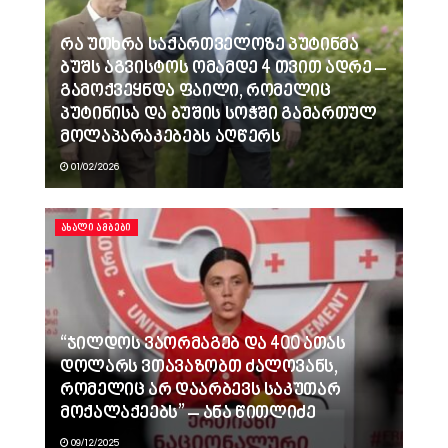
რა უთხრა საქართველოზე პუტინმა
ბუშს აგვისტოს ომამდე 4 თვით ადრე –
გამოქვეყნდა ფაილი, რომელიც
პუტინისა და ბუშის სოჭში გამართულ
მოლაპარაკებებს აღწერს
01/02/2026
ᲐᲮᲐᲚᲘ ᲐᲛᲑᲔᲑᲘ
“ჯილდოს ვაორმაგებ და 400 ათას
დოლარს ვთავაზობთ ძალოვანს,
რომელიც არ დაარბევს საკუთარ
მოქალაქეებს” – ანა წითლიძე
09/12/2025