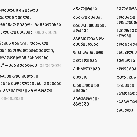
Ანალიტიკა
Კულტურ
რომელიც მდინარე
Ახალი Ამბები
Მთავარი
ყალში შვილის
Მოვლენე
რჩენად შევიდა, მაშველებმა
Გამოკითხვების
Არქივი
Მკითხვე
08/07/2026
ვლილი იპოვეს
Ბლოგი
Განათლება Და
მნაძის სახლში ფარული
Მეცნიერება
Მოგზაურ
ენი იყო დამონტაჟებული,
Დიპ.დაიჯესტი
Მსოფლი
ელეფონიდან მასალები
Ეკონომიკა
Პერსონა
08/06/2026
“ – ეკა კუპატაძე
Ექსკლუზივი
Პოლიტიკ
 რომელიც შვილის
Ვიდეო
Რელიგია
ენის მცდელობისას, დინებამ
Თბილისური
Რჩევები
Ამბები
ა, მაშველები ამ დრომდე
Საზოგად
08/06/2026
Კატეგორიის
Სამართა
Გარეშე
Სპორტი