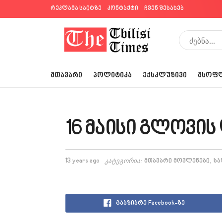
რეკლამა საიტზე
კონტაქტი
ჩვენ შესახებ
ᲛᲗᲐᲕᲐᲠᲘ
ᲞᲝᲚᲘᲢᲘᲙᲐ
ᲔᲥᲡᲙᲚᲣᲖᲘᲕᲘ
ᲛᲡᲝᲤ
16 მაისი გლოვის
,
13 years ago
კატეგორია:
მთავარი მოვლენები
სა
გააზიარე Facebook-ზე