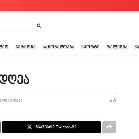
ᲚᲘᲝ
ᲞᲔᲠᲡᲝᲜᲐ
ᲡᲐᲖᲝᲒᲐᲓᲝᲔᲑᲐ
ᲡᲞᲝᲠᲢᲘ
ᲠᲔᲚᲘᲒᲘᲐ
Კ
 დღეა
A
ზოგადოება
A
გააზიარე Twitter-ზე