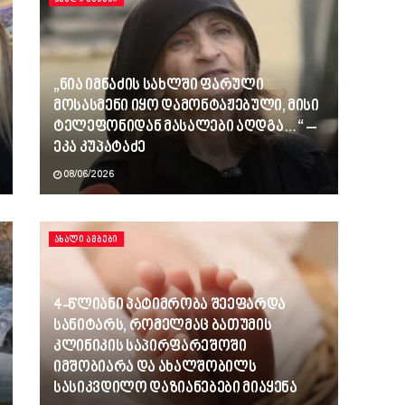
„ნია იმნაძის სახლში ფარული
მოსასმენი იყო დამონტაჟებული, მისი
ტელეფონიდან მასალები აღდგა…“ –
ეკა კუპატაძე
08/06/2026
ᲐᲮᲐᲚᲘ ᲐᲛᲑᲔᲑᲘ
4-წლიანი პატიმრობა შეეფარდა
სანიტარს, რომელმაც ბათუმის
კლინიკის საპირფარეშოში
იმშობიარა და ახალშობილს
სასიკვდილო დაზიანებები მიაყენა