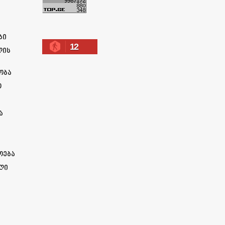
ა
ბი
12
ლის
ობა
ო
ა
ოება
ლი