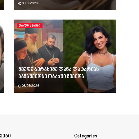
08/06/2026
ᲐᲮᲐᲚᲘ ᲐᲛᲑᲔᲑᲘ
მეუფე გერასიმე ლანა ლატარიას
პანაშვიდზე ოჯახში მივიდა
08/06/2026
ეები
Categories