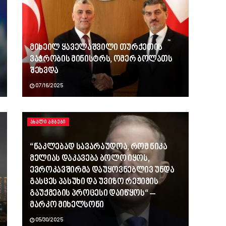
მიხეილ ყაველაშვილი თურქეთის
ვაჭრობის მინისტრს, ომერ ბოლათს
შეხვდა
07/16/2025
ᲐᲮᲐᲚᲘ ᲐᲛᲑᲔᲑᲘ
“ნაკლებად სავარაუდოა, რომ ნიკა
მელიას დაკავება ბოლო იყოს,
ევროკავშირმა დაუყოვნებლივ უნდა
გასცეს პასუხი და უვიზო რეჟიმის
გაუქმების პროცესი დაიწყოს“ –
მარკო მიხელსონი
05/30/2025