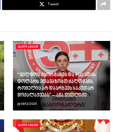
Tweet
ᲐᲮᲐᲚᲘ ᲐᲛᲑᲔᲑᲘ
“ჯილდოს ვაორმაგებ და 400 ათას
დოლარს ვთავაზობთ ძალოვანს,
რომელიც არ დაარბევს საკუთარ
მოქალაქეებს” – ანა წითლიძე
09/12/2025
ᲐᲮᲐᲚᲘ ᲐᲛᲑᲔᲑᲘ