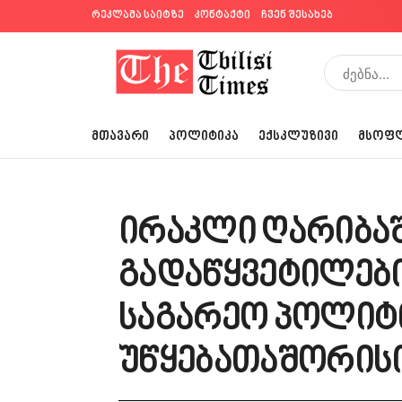
რეკლამა საიტზე
კონტაქტი
ჩვენ შესახებ
ᲛᲗᲐᲕᲐᲠᲘ
ᲞᲝᲚᲘᲢᲘᲙᲐ
ᲔᲥᲡᲙᲚᲣᲖᲘᲕᲘ
ᲛᲡᲝᲤ
ირაკლი ღარიბა
გადაწყვეტილებ
საგარეო პოლიტ
უწყებათაშორისი