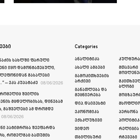
ეები
Categories
Ანალიტიკა
Კულტურ
მნაძის სახლში ფარული
Ახალი Ამბები
Მთავარი
ენი იყო დამონტაჟებული,
Მოვლენე
ელეფონიდან მასალები
Გამოკითხვების
Არქივი
Მკითხვე
08/06/2026
“ – ეკა კუპატაძე
Ბლოგი
Განათლება Და
 რომელიც შვილის
Მეცნიერება
Მოგზაურ
ენის მცდელობისას, დინებამ
Დიპ.დაიჯესტი
Მსოფლი
ა, მაშველები ამ დრომდე
Ეკონომიკა
Პერსონა
08/06/2026
Ექსკლუზივი
Პოლიტიკ
ნი პატიმრობა შეეფარდა
Ვიდეო
Რელიგია
რს, რომელმაც ბათუმის
Თბილისური
Რჩევები