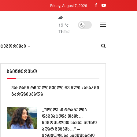
Friday, August 7, 2026
19
°c
Tbilisi
ᲐᲢᲔᲒᲝᲠᲘᲔᲑᲘ
საინტერესო
ვახტანგ რჩეულიშვილი 63 წლის ასაკში
გარდაიცვალა
„უდიდესი ტრაგედია
დაგვატყდა თავს…
სიცოცხლით სავსე გოგო
აღარ გვყავს…“ –
ვრცელდება სამწუხარო