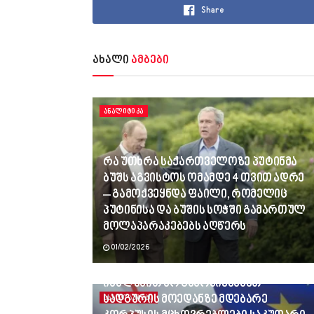
Share
ახალი
ამბები
ᲐᲜᲐᲚᲘᲢᲘᲙᲐ
რა უთხრა საქართველოზე პუტინმა
ბუშს აგვისტოს ომამდე 4 თვით ადრე
– გამოქვეყნდა ფაილი, რომელიც
პუტინისა და ბუშის სოჭში გამართულ
მოლაპარაკებებს აღწერს
01/02/2026
ვინც გვლანძღავდა, რადგან
იძულებით არ გამოვიყვანეთ
სადგურის მოედანზე მდებარე
ᲐᲮᲐᲚᲘ ᲐᲛᲑᲔᲑᲘ