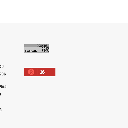
ა
ბი
16
ლის
ობა
ო
ა