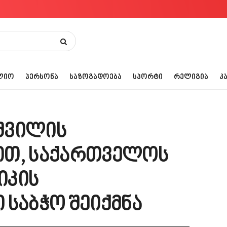
ᲚᲘᲝ
ᲞᲔᲠᲡᲝᲜᲐ
ᲡᲐᲖᲝᲒᲐᲓᲝᲔᲑᲐ
ᲡᲞᲝᲠᲢᲘ
ᲠᲔᲚᲘᲒᲘᲐ
Კ
შვილის
ით, საქართველოს
იკის
 საბჭო შეიქმნა