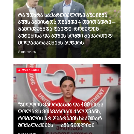
რა უთხრა საქართველოზე პუტინმა
ბუშს აგვისტოს ომამდე 4 თვით ადრე –
გამოქვეყნდა ფაილი, რომელიც
პუტინისა და ბუშის სოჭში გამართულ
მოლაპარაკებებს აღწერს
01/02/2026
ᲐᲮᲐᲚᲘ ᲐᲛᲑᲔᲑᲘ
“ჯილდოს ვაორმაგებ და 400 ათას
დოლარს ვთავაზობთ ძალოვანს,
რომელიც არ დაარბევს საკუთარ
მოქალაქეებს” – ანა წითლიძე