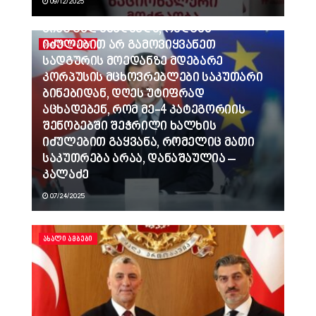
09/12/2025
ვინც გვლანძღავდა, რადგან
იძულებით არ გამოვიყვანეთ
ᲐᲮᲐᲚᲘ ᲐᲛᲑᲔᲑᲘ
სადგურის მოედანზე მდებარე
კორპუსის მცხოვრებლები საკუთარი
ბინებიდან, დღეს უტიფრად
აცხადებენ, რომ მე-4 კატეგორიის
შენობებში შეჭრილი ხალხის
იძულებით გაყვანა, რომელიც მათი
საკუთრება არაა, დანაშაულია –
კალაძე
07/24/2025
ᲐᲮᲐᲚᲘ ᲐᲛᲑᲔᲑᲘ